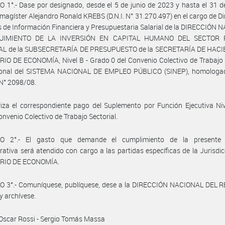
 1°.- Dase por designado, desde el 5 de junio de 2023 y hasta el 31 de
 magíster Alejandro Ronald KREBS (D.N.I. N° 31.270.497) en el cargo de Di
 de Información Financiera y Presupuestaria Salarial de la DIRECCIÓN
UIMIENTO DE LA INVERSIÓN EN CAPITAL HUMANO DEL SECTOR 
L de la SUBSECRETARÍA DE PRESUPUESTO de la SECRETARÍA DE HACI
IO DE ECONOMÍA, Nivel B - Grado 0 del Convenio Colectivo de Trabajo 
sonal del SISTEMA NACIONAL DE EMPLEO PÚBLICO (SINEP), homologad
N° 2098/08.
iza el correspondiente pago del Suplemento por Función Ejecutiva Nive
onvenio Colectivo de Trabajo Sectorial.
O 2°.- El gasto que demande el cumplimiento de la presente 
rativa será atendido con cargo a las partidas específicas de la Jurisdic
RIO DE ECONOMÍA.
O 3°.- Comuníquese, publíquese, dese a la DIRECCIÓN NACIONAL DEL 
y archívese.
Oscar Rossi - Sergio Tomás Massa