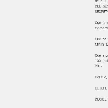
de la D
DEL SE
SECRETA
Que la 
extraord
Que ha t
MINISTE
Que la p
100, inc
2017.
Por ello,
EL JEFE
DECIDE: