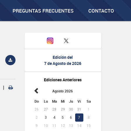
PREGUNTAS FRECUENTES
CONTACTO
Edición del
7 de Agosto de 2026
Ediciones Anteriores
|
Agosto 2026
Do
Lu
Ma
Mi
Ju
Vi
Sa
26
27
28
29
30
31
1
2
3
4
5
6
7
8
9
10
11
12
13
14
15