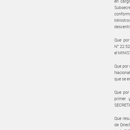
en cargo
Subsecr
conformi
Ministr
descentr
Que por 
N° 22.52
el MINI
Que por 
Nacional
que se e
Que por 
primer 
SECRETA
Que resu
de Direc