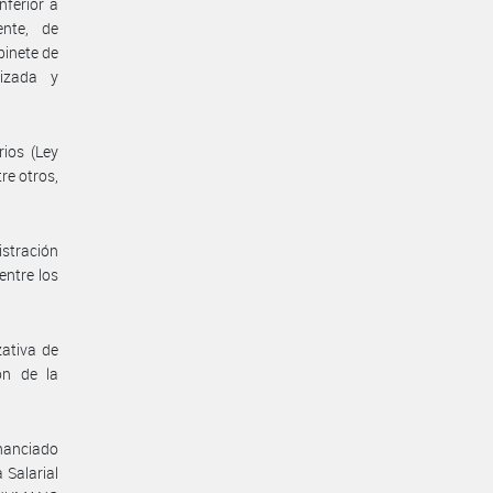
nferior a
ente, de
binete de
lizada y
rios (Ley
re otros,
istración
entre los
zativa de
ón de la
inanciado
 Salarial