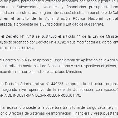
s de planta permanente y extraescalafonarios con rango y jerarquía i
etario o Subsecretaria, vacantes y financiados presupuestariam
dad con las estructuras organizativas, será efectuada por el Jefe de Ga
os en el ámbito de la Administración Pública Nacional, centra
alizada, a propuesta de la Jurisdicción o Entidad de que se trate.
el Decreto N° 7/19 se sustituyó el artículo 1° de la Ley de Ministe
0, texto ordenado por Decreto N° 438/92 y sus modificatorias) y creó, ent
STERIO DE ECONOMÍA.
el Decreto N° 50/19 se aprobó el Organigrama de Aplicación de la Admin
 centralizada hasta nivel de Subsecretaría y sus respectivos objetivos, 
ncuentran los correspondientes al citado Ministerio.
la Decisión Administrativa N° 449/23 se aprobó la estructura organi
y segundo nivel operativo de la referida Jurisdicción, con excepci
RÍA DE INDUSTRIA Y DESARROLLO PRODUCTIVO.
lta necesario proceder a la cobertura transitoria del cargo vacante y f
tor o Directora de Sistemas de Información Financiera y Presupuestaria