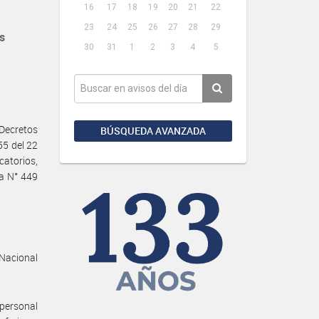
16
17
18
19
20
21
22
23
24
25
26
27
28
29
s
30
31
1
2
3
4
5
 Decretos
BÚSQUEDA AVANZADA
55 del 22
catorios,
va N° 449
 Nacional
 personal