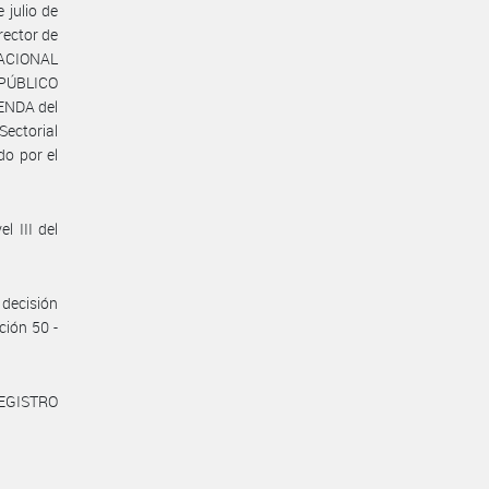
 julio de
rector de
 NACIONAL
PÚBLICO
ENDA del
Sectorial
o por el
l III del
decisión
ción 50 -
REGISTRO