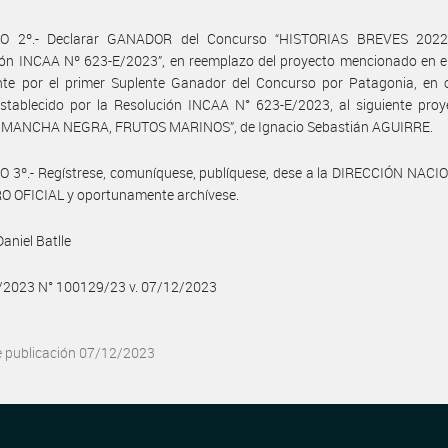
O 2º.- Declarar GANADOR del Concurso “HISTORIAS BREVES 2022
ón INCAA Nº 623-E/2023”, en reemplazo del proyecto mencionado en el
nte por el primer Suplente Ganador del Concurso por Patagonia, en 
stablecido por la Resolución INCAA N° 623-E/2023, al siguiente proy
 MANCHA NEGRA, FRUTOS MARINOS”, de Ignacio Sebastián AGUIRRE.
 3º.- Regístrese, comuníquese, publíquese, dese a la DIRECCIÓN NACI
O OFICIAL y oportunamente archívese.
Daniel Batlle
2/2023 N° 100129/23 v. 07/12/2023
e publicación 07/12/2023