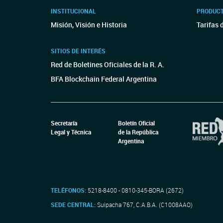
INSTITUCIONAL
PRODUCT
Misión, Visión e Historia
Tarifas 
SITIOS DE INTERÉS
Red de Boletines Oficiales de la R. A.
BFA Blockchain Federal Argentina
Secretaría
Boletín Oficial
Legal y Técnica
de la República
Argentina
TELÉFONOS:
5218-8400 - 0810-345-BORA (2672)
SEDE CENTRAL:
Suipacha 767, C.A.B.A. (C1008AAO)