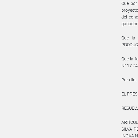
Que por 
proyecto
del con
ganador 
Que la
PRODUCC
Que la f
N° 17.74
Por ello,
EL PRES
RESUELV
ARTÍCUL
SILVA P
INCAA N