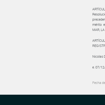
ARTÍCUL
Resoluci
precede
mérito e
MAR, LA
ARTÍCULO
REGISTR
Nicolas 
e. 07/1
Fecha d