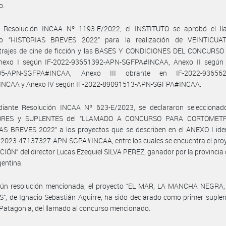
o.
 Resolución INCAA Nº 1193-E/2022, el INSTITUTO se aprobó el l
o “HISTORIAS BREVES 2022” para la realización de VEINTICUA
trajes de cine de ficción y las BASES Y CONDICIONES DEL CONCURSO 
exo I según IF-2022-93651392-APN-SGFPA#INCAA, Anexo II según 
05-APN-SGFPA#INCAA, Anexo III obrante en IF-2022-936562
NCAA y Anexo IV según IF-2022-89091513-APN-SGFPA#INCAA.
iante Resolución INCAA Nº 623-E/2023, se declararon selecciona
RES y SUPLENTES del “LLAMADO A CONCURSO PARA CORTOMET
AS BREVES 2022” a los proyectos que se describen en el ANEXO I iden
2023-47137327-APN-SGPA#INCAA, entre los cuales se encuentra el proy
ÓN” del director Lucas Ezequiel SILVA PEREZ, ganador por la provincia
gentina.
gún resolución mencionada, el proyecto “EL MAR, LA MANCHA NEGRA
, de Ignacio Sebastián Aguirre, ha sido declarado como primer suplen
Patagonia, del llamado al concurso mencionado.