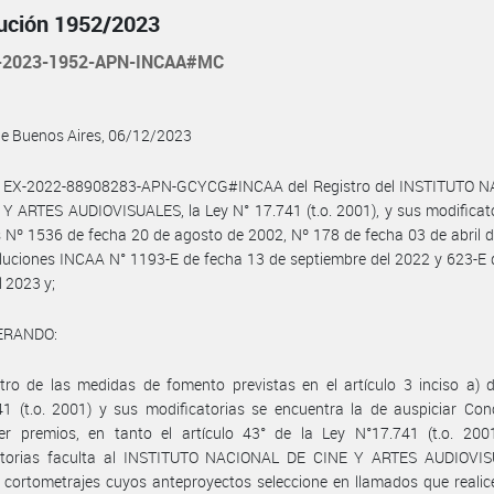
ución 1952/2023
-2023-1952-APN-INCAA#MC
de Buenos Aires, 06/12/2023
l EX-2022-88908283-APN-GCYCG#INCAA del Registro del INSTITUTO 
Y ARTES AUDIOVISUALES, la Ley N° 17.741 (t.o. 2001), y sus modificato
 Nº 1536 de fecha 20 de agosto de 2002, Nº 178 de fecha 03 de abril 
luciones INCAA N° 1193-E de fecha 13 de septiembre del 2022 y 623-E 
 2023 y;
ERANDO:
ro de las medidas de fomento previstas en el artículo 3 inciso a) d
1 (t.o. 2001) y sus modificatorias se encuentra la de auspiciar Con
cer premios, en tanto el artículo 43° de la Ley N°17.741 (t.o. 200
atorias faculta al INSTITUTO NACIONAL DE CINE Y ARTES AUDIOVI
 cortometrajes cuyos anteproyectos seleccione en llamados que realic