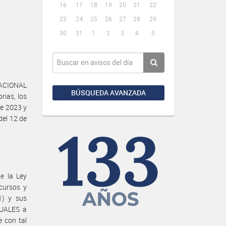
16
17
18
19
20
21
22
23
24
25
26
27
28
29
30
31
1
2
3
4
5
NACIONAL
BÚSQUEDA AVANZADA
rias, los
de 2023 y
del 12 de
e la Ley
cursos y
1) y sus
SUALES a
e con tal