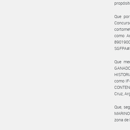
propósit
Que por
Concurs
cortome
como An
890190
SGFPA#I
Que med
GANADO
HISTORI
como IF-
CONTENCI
Cruz, Ar
Que, se
MARINOS”
zona de 