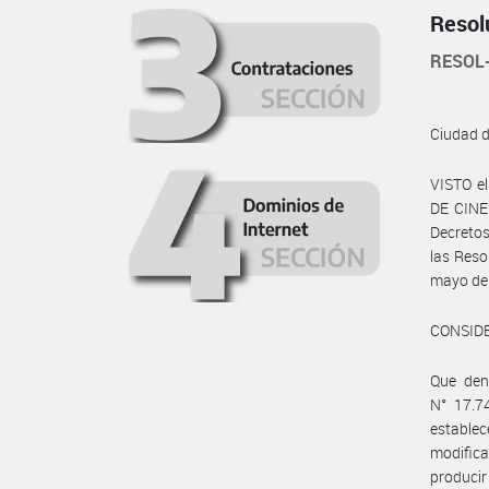
Resol
RESOL
Ciudad 
VISTO e
DE CINE 
Decretos
las Reso
mayo del
CONSID
Que dent
N° 17.74
estable
modific
producir