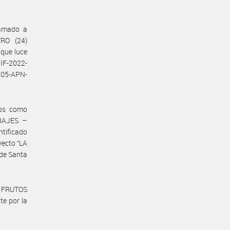
lamado a
TRO (24)
que luce
IF-2022-
05-APN-
dos como
RAJES –
tificado
ecto “LA
 de Santa
, FRUTOS
te por la