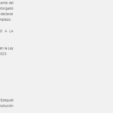
tante del
otorgado
declarar
emplazo.
TO A LA
en la Ley
2023.
Ezequiel
solución