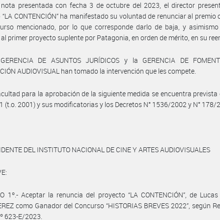
nota presentada con fecha 3 de octubre del 2023, el director presen
 “LA CONTENCIÓN” ha manifestado su voluntad de renunciar al premio 
curso mencionado, por lo que corresponde darlo de baja, y asimismo 
al primer proyecto suplente por Patagonia, en orden de mérito, en su re
 GERENCIA DE ASUNTOS JURÍDICOS y la GERENCIA DE FOMEN
IÓN AUDIOVISUAL han tomado la intervención que les compete.
acultad para la aprobación de la siguiente medida se encuentra prevista 
1 (t.o. 2001) y sus modificatorias y los Decretos N° 1536/2002 y N° 178/
IDENTE DEL INSTITUTO NACIONAL DE CINE Y ARTES AUDIOVISUALES
E:
O 1º.- Aceptar la renuncia del proyecto “LA CONTENCIÓN”, de Lucas 
EREZ como Ganador del Concurso “HISTORIAS BREVES 2022”, según Re
º 623-E/2023.