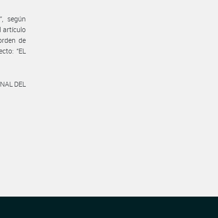
”, según
 artículo
orden de
ecto: “EL
ONAL DEL