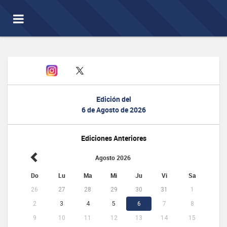
Toggle
navigation
Edición del
6 de Agosto de 2026
Ediciones Anteriores
Agosto 2026
Do
Lu
Ma
Mi
Ju
Vi
Sa
26
27
28
29
30
31
1
2
3
4
5
6
7
8
9
10
11
12
13
14
15