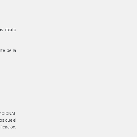
os (texto
nte de la
NACIONAL
os que el
ficación,