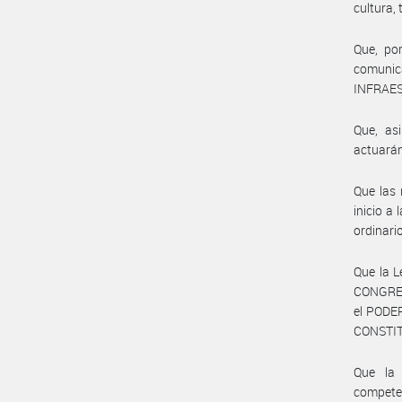
cultura, 
Que, por
comuni
INFRAE
Que, as
actuarán
Que las 
inicio a
ordinario
Que la L
CONGRESO
el PODER
CONSTI
Que la
competen