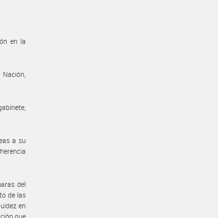
ión en la
a Nación,
gabinete,
reas a su
oherencia
aras del
to de las
uidez en
ación que