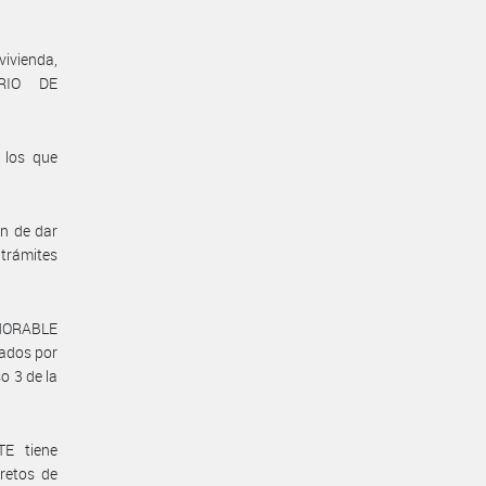
vivienda,
ERIO DE
 los que
in de dar
 trámites
HONORABLE
ados por
o 3 de la
E tiene
retos de