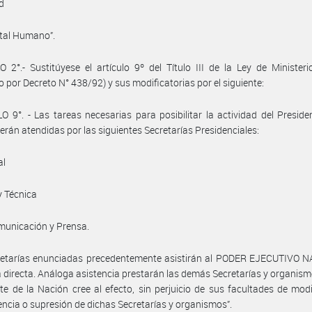
ud
ital Humano”.
 2°.- Sustitúyese el artículo 9º del Título III de la Ley de Ministeri
 por Decreto N° 438/92) y sus modificatorias por el siguiente:
O 9°. - Las tareas necesarias para posibilitar la actividad del Preside
erán atendidas por las siguientes Secretarías Presidenciales:
al
y Técnica
municación y Prensa.
retarías enunciadas precedentemente asistirán al PODER EJECUTIVO 
 directa. Análoga asistencia prestarán las demás Secretarías y organism
te de la Nación cree al efecto, sin perjuicio de sus facultades de modi
encia o supresión de dichas Secretarías y organismos”.