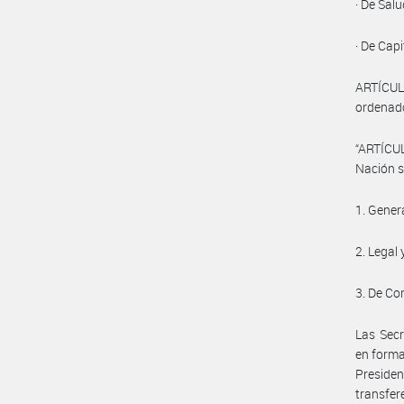
· De Sal
· De Cap
ARTÍCULO
ordenado
“ARTÍCUL
Nación s
1. Gener
2. Legal 
3. De Co
Las Sec
en forma
Presiden
transfer