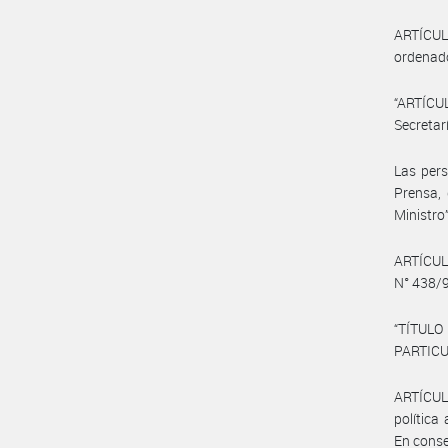
ARTÍCULO
ordenado
“ARTÍCUL
Secretar
Las pers
Prensa,
Ministro”
ARTÍCULO
N° 438/9
“TÍTUL
PARTIC
ARTÍCULO
política
En conse