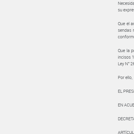
Necesida
su expre
Que el a
sendas r
conforme
Que la p
incisos 
Ley N° 2
Por ello,
EL PRES
EN ACU
DECRET
ARTÍCULO