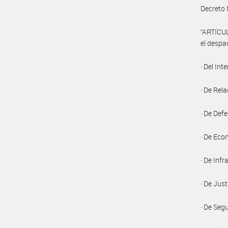
Decreto 
“ARTÍCUL
el despa
· Del Inte
· De Rel
· De Def
· De Ec
· De Inf
· De Just
· De Seg