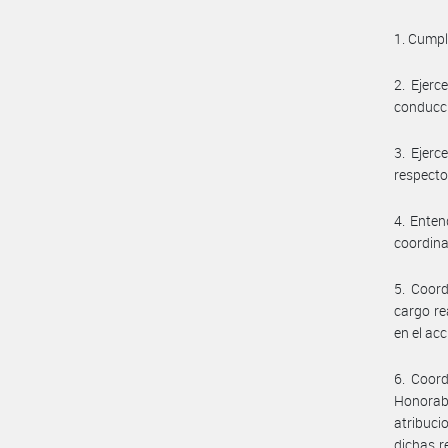
1. Cumpli
2. Ejerc
conducci
3. Ejerc
respecto
4. Enten
coordina
5. Coord
cargo re
en el ac
6. Coor
Honorabl
atribuci
dichas r