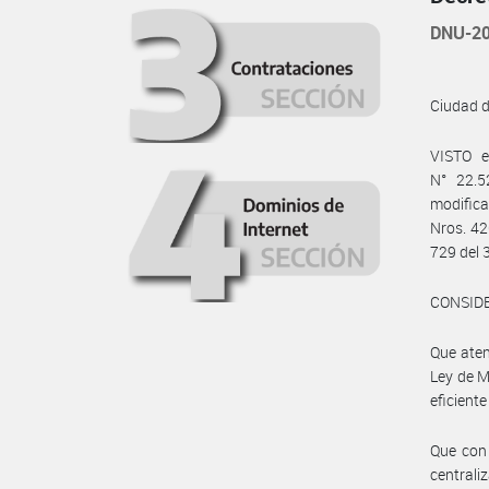
DNU-20
Ciudad 
VISTO e
N° 22.5
modifica
Nros. 42
729 del 
CONSID
Que aten
Ley de M
eficient
Que con 
centrali