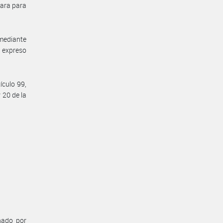
mara para
 mediante
r expreso
ículo 99,
 20 de la
enado por