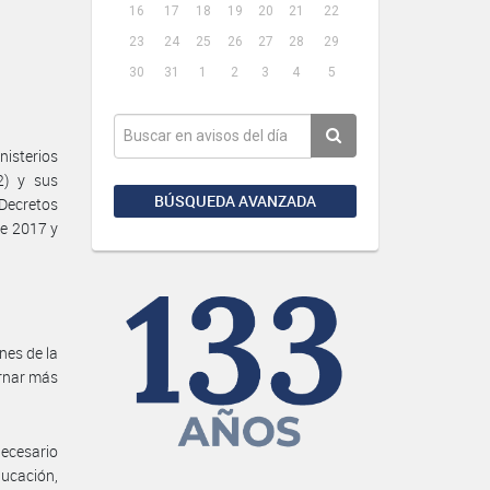
16
17
18
19
20
21
22
23
24
25
26
27
28
29
30
31
1
2
3
4
5
isterios
2) y sus
BÚSQUEDA AVANZADA
 Decretos
de 2017 y
nes de la
ornar más
necesario
ducación,