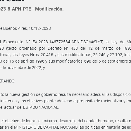
23-8-APN-PTE - Modificación.
de Buenos Aires, 10/12/2023
l Expediente N° EX-2023-146772534-APN-DSGA#SLYT, la Ley de Min
20 (texto ordenado por Decreto N° 438 del 12 de marzo de 199
torias, las Leyes Nros. 20.416 y sus modificatorias, 25.246 y 27.192, los
0 del 15 de abril de 1996 y sus modificatorios, 698 del 5 de septiembre 
3 de noviembre de 2022, y
ERANDO:
to la nueva gestión de gobierno resulta necesario adecuar las disposicio
inisterios y los objetivos planteados con el propósito de racionalizar y t
e el actuar del ESTADO NACIONAL.
el objetivo de lograr el máximo desarrollo del capital humano, resulta 
zar en el MINISTERIO DE CAPITAL HUMANO las políticas en materia de e