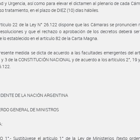
d y Urgencia, así como para elevar el dictamen al plenario de cada Cá
so tratamiento, en el plazo de DIEZ (10) días hábiles.
rtículo 22 de la Ley N° 26.122 dispone que las Cámaras se pronuncien
esoluciones y que el rechazo o aprobación de los decretos deberá se
 lo establecido en el artículo 82 de la Carta Magna.
resente medida se dicta de acuerdo a las facultades emergentes del art
1 y 3 de la CONSTITUCIÓN NACIONAL y de acuerdo a los artículos 2°, 19 y
6.122.
IDENTE DE LA NACIÓN ARGENTINA
ERDO GENERAL DE MINISTROS
A:
 1°.- Sustitúyese el artículo 1° de la Ley de Ministerios (texto ord