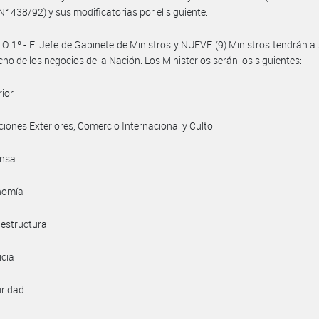
N° 438/92) y sus modificatorias por el siguiente:
O 1º.- El Jefe de Gabinete de Ministros y NUEVE (9) Ministros tendrán a
cho de los negocios de la Nación. Los Ministerios serán los siguientes:
rior
aciones Exteriores, Comercio Internacional y Culto
ensa
onomía
raestructura
icia
uridad