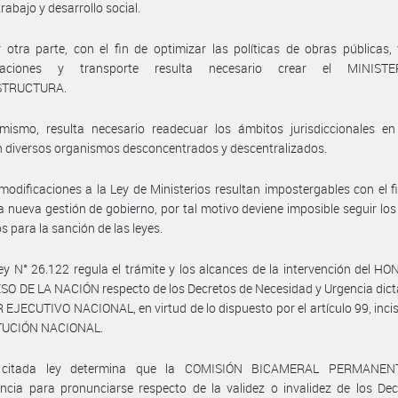
trabajo y desarrollo social.
 otra parte, con el fin de optimizar las políticas de obras públicas, 
caciones y transporte resulta necesario crear el MINIST
STRUCTURA.
imismo, resulta necesario readecuar los ámbitos jurisdiccionales en
 diversos organismos desconcentrados y descentralizados.
modificaciones a la Ley de Ministerios resultan impostergables con el f
 la nueva gestión de gobierno, por tal motivo deviene imposible seguir los
s para la sanción de las leyes.
ey N° 26.122 regula el trámite y los alcances de la intervención del 
 DE LA NACIÓN respecto de los Decretos de Necesidad y Urgencia dict
 EJECUTIVO NACIONAL, en virtud de lo dispuesto por el artículo 99, incis
TUCIÓN NACIONAL.
 citada ley determina que la COMISIÓN BICAMERAL PERMANENT
cia para pronunciarse respecto de la validez o invalidez de los Dec