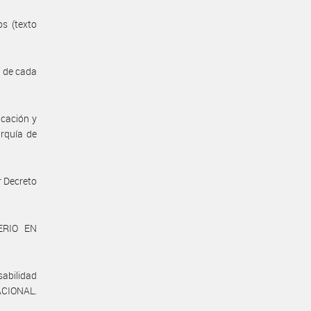
os (texto
s de cada
icación y
rquía de
r Decreto
ERIO EN
sabilidad
NACIONAL.