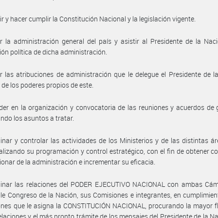
r y hacer cumplir la Constitución Nacional y la legislación vigente.
er la administración general del país y asistir al Presidente de la Nac
ón política de dicha administración.
er las atribuciones de administración que le delegue el Presidente de l
 de los poderes propios de este.
der en la organización y convocatoria de las reuniones y acuerdos de 
ndo los asuntos a tratar.
inar y controlar las actividades de los Ministerios y de las distintas á
alizando su programación y control estratégico, con el fin de obtener c
cionar de la administración e incrementar su eficacia.
dinar las relaciones del PODER EJECUTIVO NACIONAL con ambas Cám
e Congreso de la Nación, sus Comisiones e integrantes, en cumplimien
ones que le asigna la CONSTITUCIÓN NACIONAL, procurando la mayor fl
elaciones y el más pronto trámite de los mensajes del Presidente de la N