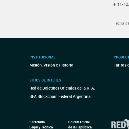
e. 11/1
Fecha d
INSTITUCIONAL
PRODUCT
Misión, Visión e Historia
Tarifas 
SITIOS DE INTERÉS
Red de Boletines Oficiales de la R. A.
BFA Blockchain Federal Argentina
Secretaría
Boletín Oficial
Legal y Técnica
de la República