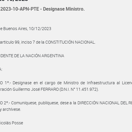
2023-10-APN-PTE - Desígnase Ministro.
de Buenos Aires, 10/12/2023
 artículo 99, inciso 7 de la CONSTITUCIÓN NACIONAL.
IDENTE DE LA NACIÓN ARGENTINA
A:
 1º.- Desígnase en el cargo de Ministro de Infraestructura al Licen
ración Guillermo José FERRARO (D.N.I. N° 11.451.972).
O 2º.- Comuníquese, publíquese, dese a la DIRECCIÓN NACIONAL DEL 
y archívese.
Nicolás Posse