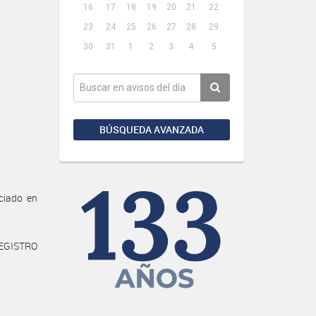
16
17
18
19
20
21
22
23
24
25
26
27
28
29
30
31
1
2
3
4
5
BÚSQUEDA AVANZADA
ciado en
REGISTRO