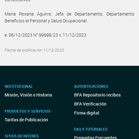
Maria Roxana Aguirre, Jefa de Departamento, Departamento
Beneficios al Personal y Salud Ocupacional.
e. 06/12/2023 N° 99698/23 v. 11/12/2023
Fecha de publicación 11/12/2023
INSTITUCIONAL
AUTENTICACIONES
Misión, Visión e Historia
BFA Repositorio recibos
BFA Verificación
PRODUCTOS Y SERVICIOS
Firma digital
Tarifas de Publicación
FAQ Y TUTORIALES
SITIOS DE INTERÉS
Preguntas Frecuentes