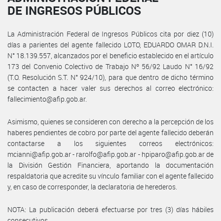
DE INGRESOS PÚBLICOS
La Administración Federal de Ingresos Públicos cita por diez (10)
días a parientes del agente fallecido LOTO, EDUARDO OMAR D.N.I.
N° 18.139.557, alcanzados por el beneficio establecido en el artículo
173 del Convenio Colectivo de Trabajo Nº 56/92 Laudo N° 16/92
(T.O. Resolución S.T. N° 924/10), para que dentro de dicho término
se contacten a hacer valer sus derechos al correo electrónico:
fallecimiento@afip.gob.ar.
Asimismo, quienes se consideren con derecho a la percepción de los
haberes pendientes de cobro por parte del agente fallecido deberán
contactarse a los siguientes correos electrónicos:
mcianni@afip.gob.ar - rarolfo@afip.gob.ar - hpiparo@afip.gob.ar de
la División Gestión Financiera, aportando la documentación
respaldatoria que acredite su vínculo familiar con el agente fallecido
y, en caso de corresponder, la declaratoria de herederos.
NOTA: La publicación deberá efectuarse por tres (3) días hábiles
consecutivos.