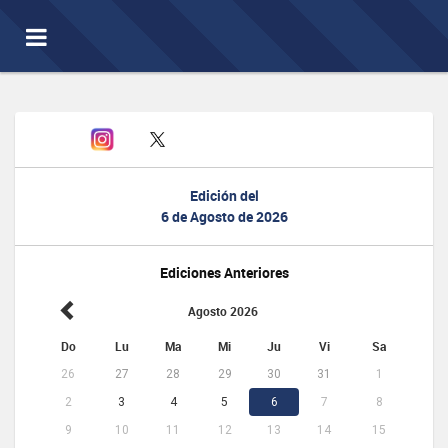
Toggle
navigation
Edición del
6 de Agosto de 2026
Ediciones Anteriores
Agosto 2026
Do
Lu
Ma
Mi
Ju
Vi
Sa
26
27
28
29
30
31
1
2
3
4
5
6
7
8
9
10
11
12
13
14
15