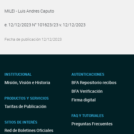
MILEI - Luis Andres Caputo
e. 12/12/2023 N° 101623/23 v. 12/12/2023
Fecha de publicación 12/12/2023
INSTITUCIONAL
AUTENTICACIONES
Misión, Visión e Historia
BFA Repositorio recibos
BFA Verificación
PRODUCTOS Y SERVICIOS
Firma digital
Tarifas de Publicación
FAQ Y TUTORIALES
SITIOS DE INTERÉS
Preguntas Frecuentes
Red de Boletines Oficiales