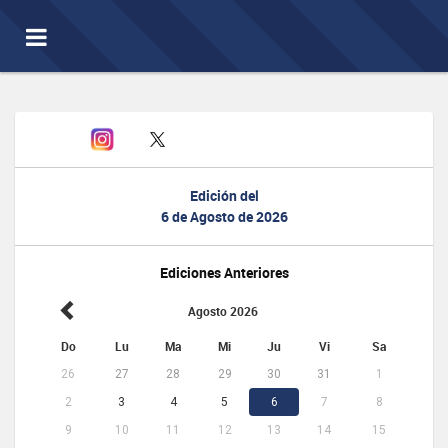
Toggle
navigation
Edición del
6 de Agosto de 2026
Ediciones Anteriores
Agosto 2026
Do
Lu
Ma
Mi
Ju
Vi
Sa
26
27
28
29
30
31
1
2
3
4
5
6
7
8
9
10
11
12
13
14
15