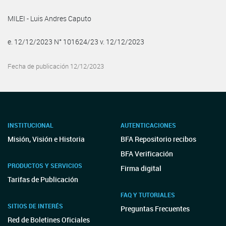
MILEI - Luis Andres Caputo
e. 12/12/2023 N° 101624/23 v. 12/12/2023
Fecha de publicación 12/12/2023
INSTITUCIONAL
AUTENTICACIONES
Misión, Visión e Historia
BFA Repositorio recibos
BFA Verificación
PRODUCTOS Y SERVICIOS
Firma digital
Tarifas de Publicación
FAQ Y TUTORIALES
SITIOS DE INTERÉS
Preguntas Frecuentes
Red de Boletines Oficiales