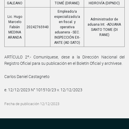
GALEANO
TOMÉ (DIRANE)
HIDROVÍA (DIPNDC)
Empleado/a
Lic. Hugo
especializado/a
Administrador de
Marcelo
en fiscal. y
aduana Int. -ADUANA
Fabián
20242765940
operativa
SANTO TOME (DI
MEDINA
aduanera - SEC.
RANE)
ARANDA
INSPECCIÓN EX-
ANTE (AD SATO)
ARTÍCULO 2º.- Comuníquese, dese a la Dirección Nacional del
Registro Oficial para su publicación en el Boletín Oficial y archívese.
Carlos Daniel Castagneto
e. 12/12/2023 N° 101510/23 v. 12/12/2023
Fecha de publicación 12/12/2023