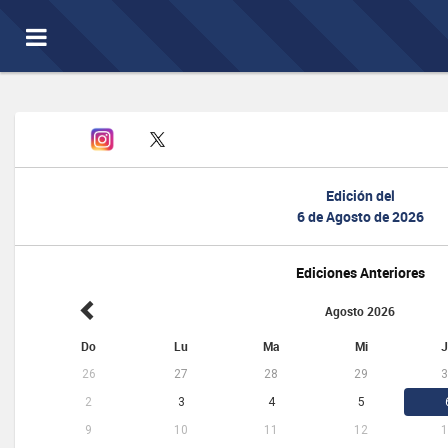
Toggle
navigation
Edición del
6 de Agosto de 2026
Ediciones Anteriores
Agosto 2026
Do
Lu
Ma
Mi
J
26
27
28
29
3
2
3
4
5
9
10
11
12
1