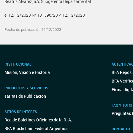
Beatriz Álvarez, a/c Subgerenta Departamental.
e. 12/12/2023 N° 101396/23 v. 12/12/2023
Fecha de publicación 12/12/2023
INSTITUCIONAL
AUTENTICA
Misión, Visión e Historia
BFA Reposit
BFA Verific
PRODUCTOS Y SERVICIOS
Firma digit
Tarifas de Publicación
FAQ Y TUTO
SITIOS DE INTERÉS
Preguntas 
Red de Boletines Oficiales de la R. A.
BFA Blockchain Federal Argentina
CONTACTO