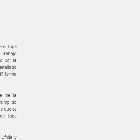
e el tope
e Trabajo
o por la
etallado
MT forma
te de la
 Cumplido
de que se
del tope
Oficial y