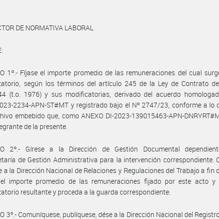
ECTOR DE NORMATIVA LABORAL
:
 1º.- Fíjase el importe promedio de las remuneraciones del cual surg
atorio, según los términos del artículo 245 de la Ley de Contrato d
44 (t.o. 1976) y sus modificatorias, derivado del acuerdo homologad
023-2234-APN-ST#MT y registrado bajo el Nº 2747/23, conforme a lo d
rchivo embebido que, como ANEXO DI-2023-139015463-APN-DNRYRT#
tegrante de la presente.
O 2º.- Gírese a la Dirección de Gestión Documental dependien
taría de Gestión Administrativa para la intervención correspondiente.
se a la Dirección Nacional de Relaciones y Regulaciones del Trabajo a fin 
e el importe promedio de las remuneraciones fijado por este acto y 
atorio resultante y proceda a la guarda correspondiente.
 3º.- Comuníquese, publíquese, dése a la Dirección Nacional del Registro 