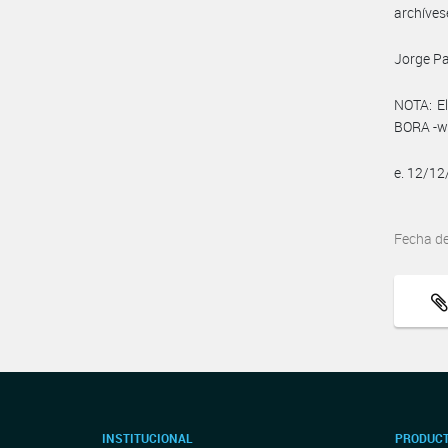
archíves
Jorge Pa
NOTA: El
BORA -ww
e. 12/1
Fecha d
INSTITUCIONAL
PRODUCT