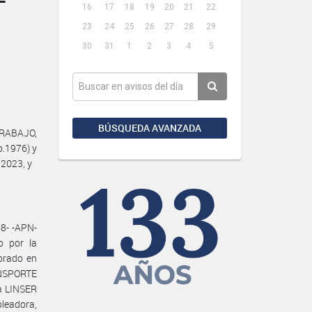
16
17
18
19
20
21
22
23
24
25
26
27
28
29
30
31
1
2
3
4
5
BÚSQUEDA AVANZADA
TRABAJO,
o.1976) y
 2023, y
8- -APN-
o por la
ebrado en
ANSPORTE
a LINSER
leadora,