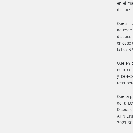
en el ma
dispuest
Que sin 
acuerdo 
dispuso 
en caso 
la Ley Nº
Que en c
informe 
y se exp
remunera
Que la p
de la Le
Disposi
APN-DNR
2021-30