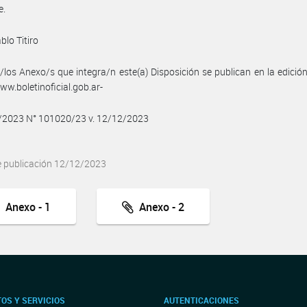
e.
blo Titiro
/los Anexo/s que integra/n este(a) Disposición se publican en la edició
w.boletinoficial.gob.ar-
2/2023 N° 101020/23 v. 12/12/2023
e publicación 12/12/2023
Anexo - 1
Anexo - 2
OS Y SERVICIOS
AUTENTICACIONES