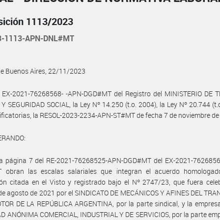
sición 1113/2023
3-1113-APN-DNL#MT
de Buenos Aires, 22/11/2023
l EX-2021-76268568- -APN-DGD#MT del Registro del MINISTERIO DE 
 SEGURIDAD SOCIAL, la Ley Nº 14.250 (t.o. 2004), la Ley Nº 20.744 (t.
ficatorias, la RESOL-2023-2234-APN-ST#MT de fecha 7 de noviembre de
ERANDO:
la página 7 del RE-2021-76268525-APN-DGD#MT del EX-2021-7626856
obran las escalas salariales que integran el acuerdo homologad
ón citada en el Visto y registrado bajo el Nº 2747/23, que fuera cel
 de agosto de 2021 por el SINDICATO DE MECÁNICOS Y AFINES DEL TR
OR DE LA REPÚBLICA ARGENTINA, por la parte sindical, y la empres
D ANÓNIMA COMERCIAL, INDUSTRIAL Y DE SERVICIOS, por la parte emp