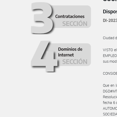
Dispo
DI-202
Ciudad 
VISTO e
EMPLEO Y
sus modi
CONSID
Que en 
DGD#MT 
Resoluci
fecha 6
AUTOMOT
SOCIEDA