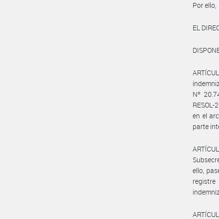
Por ello,
EL DIR
DISPONE
ARTÍCULO
indemniz
Nº 20.7
RESOL-2
en el a
parte in
ARTÍCUL
Subsecre
ello, pa
registr
indemniz
ARTÍCULO