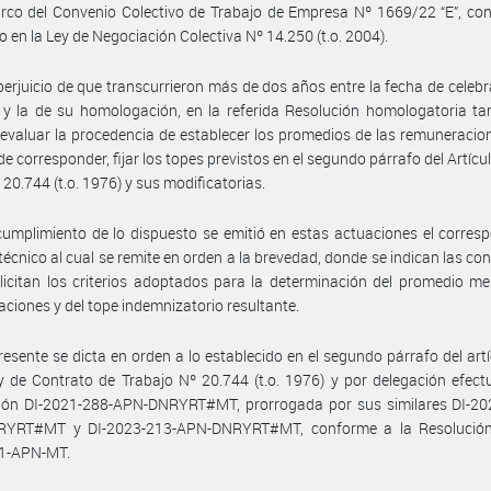
rco del Convenio Colectivo de Trabajo de Empresa Nº 1669/22 “E”, co
o en la Ley de Negociación Colectiva Nº 14.250 (t.o. 2004).
perjuicio de que transcurrieron más de dos años entre la fecha de celebr
y la de su homologación, en la referida Resolución homologatoria ta
evaluar la procedencia de establecer los promedios de las remuneracio
de corresponder, fijar los topes previstos en el segundo párrafo del Artícu
 20.744 (t.o. 1976) y sus modificatorias.
umplimiento de lo dispuesto se emitió en estas actuaciones el corres
técnico al cual se remite en orden a la brevedad, donde se indican las co
licitan los criterios adoptados para la determinación del promedio m
ciones y del tope indemnizatorio resultante.
resente se dicta en orden a lo establecido en el segundo párrafo del art
y de Contrato de Trabajo Nº 20.744 (t.o. 1976) y por delegación efec
ción DI-2021-288-APN-DNRYRT#MT, prorrogada por sus similares DI-20
YRT#MT y DI-2023-213-APN-DNRYRT#MT, conforme a la Resolució
1-APN-MT.