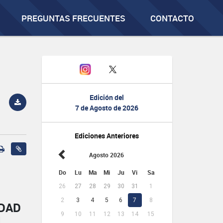
PREGUNTAS FRECUENTES
CONTACTO
Edición del
7 de Agosto de 2026
Ediciones Anteriores
Agosto 2026
Do
Lu
Ma
Mi
Ju
Vi
Sa
26
27
28
29
30
31
1
2
3
4
5
6
7
8
IDAD
9
10
11
12
13
14
15
L