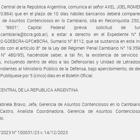
 Central de la República Argentina, comunica al señor AXEL JOEL ROMER
0.864) que en el plazo de 10 días hábiles bancarios deberá comparec
 de Asuntos Contenciosos en lo Cambiario, sita en Reconquista 250, 
na “8601”, Capital Federal (previa solicitud de t
a.cambiaria@bcra.gob.ar), a estar a derecho en el Expediente N° 
2-GDEBCRA-GFC#BCRA, Sumario N° 8112, que se sustancia en esta Ins
do con el artículo 8° de la Ley del Régimen Penal Cambiario N° 19.359 
N° 480/95), haciéndole saber, a tal fin, la existencia de servicios 
s, incluyendo dentro de ellos a las Defensorías y Unidad de Letrado
ndientes al Ministerio Público de la Defensa, bajo apercibimiento, de de
 Publíquese por 5 (cinco) días en el Boletín Oficial.
CENTRAL DE LA REPUBLICA ARGENTINA
briela Bravo, Jefa, Gerencia de Asuntos Contenciosos en lo Cambiari
Castro, Analista Coordinadora, Gerencia de Asuntos Contencios
io.
2/2023 N° 100031/23 v. 14/12/2023