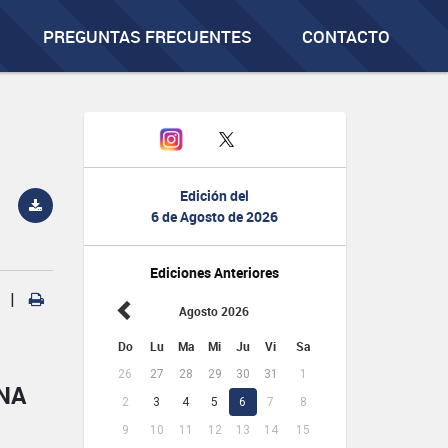
PREGUNTAS FRECUENTES
CONTACTO
Edición del
6 de Agosto de 2026
Ediciones Anteriores
|
Agosto 2026
Do
Lu
Ma
Mi
Ju
Vi
Sa
26
27
28
29
30
31
1
NA
2
3
4
5
6
7
8
9
10
11
12
13
14
15