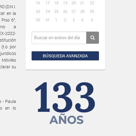
16
17
18
19
20
21
22
O (D.N.I.
23
24
25
26
27
28
29
er en la
Piso 6°,
30
31
1
2
3
4
5
urno a
EX-2022-
titución
(t.o. por
jurídicos
BÚSQUEDA AVANZADA
s Móviles
clarar su
o - Paula
os en lo