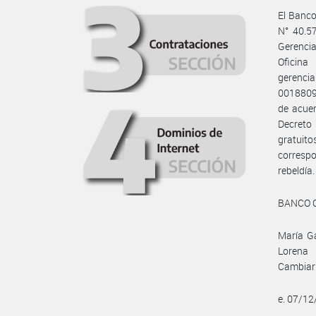
El Banco
N° 40.57
Gerencia
Ofici
gerenci
0018809
de acuer
Decreto 
gratuito
correspo
rebeldía.
BANCO 
María Ga
Lorena 
Cambiar
e. 07/1