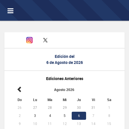
Toggle
navigation
Edición del
6 de Agosto de 2026
Ediciones Anteriores
Agosto 2026
Do
Lu
Ma
Mi
Ju
Vi
Sa
26
27
28
29
30
31
1
2
3
4
5
6
7
8
9
10
11
12
13
14
15