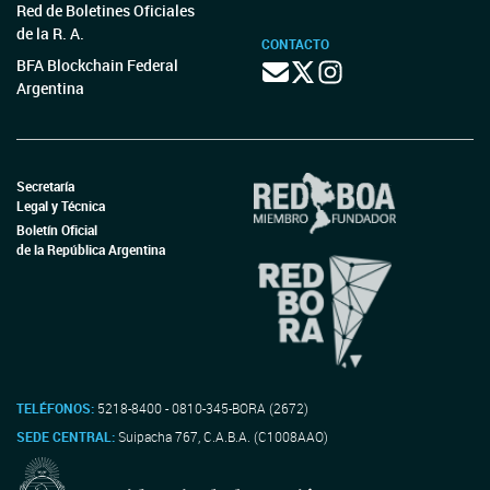
Red de Boletines Oficiales
de la R. A.
CONTACTO
BFA Blockchain Federal
Argentina
Secretaría
Legal y Técnica
Boletín Oficial
de la República Argentina
TELÉFONOS:
5218-8400 - 0810-345-BORA (2672)
SEDE CENTRAL:
Suipacha 767, C.A.B.A. (C1008AAO)