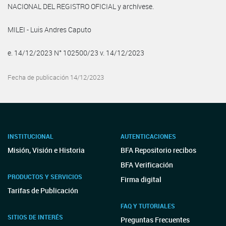
NACIONAL DEL REGISTRO OFICIAL y archívese.
MILEI - Luis Andres Caputo
e. 14/12/2023 N° 102500/23 v. 14/12/2023
Fecha de publicación 14/12/2023
INSTITUCIONAL
AUTENTICACIONES
Misión, Visión e Historia
BFA Repositorio recibos
BFA Verificación
PRODUCTOS Y SERVICIOS
Firma digital
Tarifas de Publicación
FAQ Y TUTORIALES
SITIOS DE INTERÉS
Preguntas Frecuentes