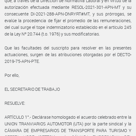
que, a través de la Dirección de Normativa Laboral y en virtud de la
autorización efectuada mediante RESOL-2021-301-APN-MT y su
consecuente DI-2021-288-APN-DNRYRT#MT, y sus prórrogas, se
evalúe la procedencia de fijar el promedio de las remuneraciones,
del cual surge el tope indemnizatorio establecido en el artículo 245
de la Ley Nº 20.744 (t.o. 1976) y sus modificatorias.
Que las facultades del suscripto para resolver en las presentes
actuaciones, surgen de las atribuciones otorgadas por el DECTO-
2019-75-APN-PTE.
Por ello,
EL SECRETARIO DE TRABAJO
RESUELVE:
ARTÍCULO 1°.- Declárase homologado el acuerdo celebrado entre la
UNION TRANVIARIOS AUTOMOTOR (UTA) por la parte sindical y la
CÁMARA DE EMPRESARIOS DE TRANSPORTE PARA TURISMO Y