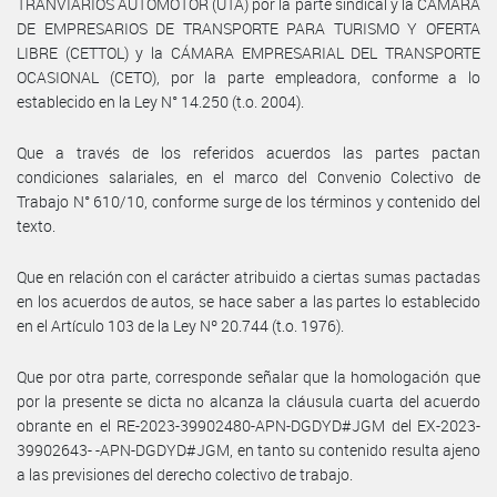
TRANVIARIOS AUTOMOTOR (UTA) por la parte sindical y la CÁMARA
DE EMPRESARIOS DE TRANSPORTE PARA TURISMO Y OFERTA
LIBRE (CETTOL) y la CÁMARA EMPRESARIAL DEL TRANSPORTE
OCASIONAL (CETO), por la parte empleadora, conforme a lo
establecido en la Ley N° 14.250 (t.o. 2004).
Que a través de los referidos acuerdos las partes pactan
condiciones salariales, en el marco del Convenio Colectivo de
Trabajo N° 610/10, conforme surge de los términos y contenido del
texto.
Que en relación con el carácter atribuido a ciertas sumas pactadas
en los acuerdos de autos, se hace saber a las partes lo establecido
en el Artículo 103 de la Ley Nº 20.744 (t.o. 1976).
Que por otra parte, corresponde señalar que la homologación que
por la presente se dicta no alcanza la cláusula cuarta del acuerdo
obrante en el RE-2023-39902480-APN-DGDYD#JGM del EX-2023-
39902643- -APN-DGDYD#JGM, en tanto su contenido resulta ajeno
a las previsiones del derecho colectivo de trabajo.