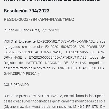
Resolución 794/2023
RESOL-2023-794-APN-INASE#MEC
Ciudad de Buenos Aires, 04/12/2023
VISTO el Expediente EX-2020-58271378--APN-DRV#INASE y sus
agregados sm acumular EX-2020- 58287203--APN-DRV#INASE,
EX-2020-59536766--APN-DRV#INASE, EX-2020-59551183--APN­
DRV#INASE y EX-2020-60053469--APN-DRV#INASE, todos del
Registro del INSTITUTO NACIONAL DE SEMILLAS, organismo
descentralizado en la órbita del ex - MINISTERIO DE AGRICULTURA,
GANADERÍA Y PESCA, y
CONSIDERANDO:
Que la empresa GDM ARGENTINA S.A, ha solicitado la inscripción
de las creac10nes fitogenéticas genéticamente modificadas de soja
(Glycine max (L.) Merr.) de denominaciones IS 46.2 RR STS, DM