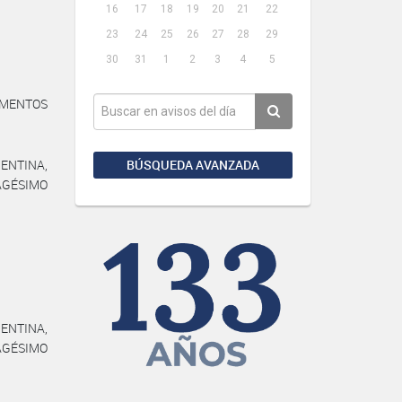
16
17
18
19
20
21
22
23
24
25
26
27
28
29
30
31
1
2
3
4
5
MENTOS
BÚSQUEDA AVANZADA
ENTINA,
AGÉSIMO
ENTINA,
AGÉSIMO