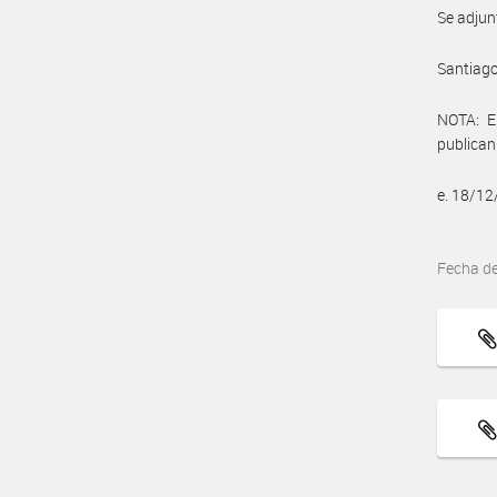
Se adjun
Santiago
NOTA: E
publican
e. 18/1
Fecha d