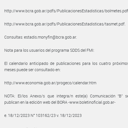
http://www.bcra.gob.ar/pdfs/PublicacionesEstadisticas/bolmetes.pdf
http://www.bcra.gob.ar/pdfs/PublicacionesEstadisticas/tasmet.pdf.
Consultas: estadis.monyfin@bcra.gob.ar.
Nota para los usuarios del programa SDDS del FMI:
El calendario anticipado de publicaciones para los cuatro próximo
meses puede ser consultado en:
http://www.economia.gob.ar/progeco/calendar.htm
NOTA: El/los Anexo/s que integra/n este(a) Comunicación “B” s
publican en la edición web del BORA -www.boletinoficial.gob.ar-
e. 18/12/2023 N° 103162/23 v. 18/12/2023