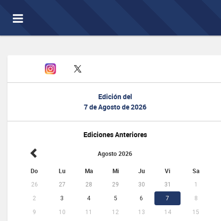
Toggle
navigation
Edición del
7 de Agosto de 2026
Ediciones Anteriores
Agosto 2026
Do
Lu
Ma
Mi
Ju
Vi
Sa
26
27
28
29
30
31
1
2
3
4
5
6
7
8
9
10
11
12
13
14
15