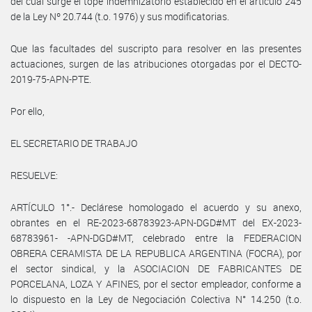
del cual surge el tope indemnizatorio establecido en el artículo 245
de la Ley Nº 20.744 (t.o. 1976) y sus modificatorias.
Que las facultades del suscripto para resolver en las presentes
actuaciones, surgen de las atribuciones otorgadas por el DECTO-
2019-75-APN-PTE.
Por ello,
EL SECRETARIO DE TRABAJO
RESUELVE:
ARTÍCULO 1°.- Declárese homologado el acuerdo y su anexo,
obrantes en el RE-2023-68783923-APN-DGD#MT del EX-2023-
68783961- -APN-DGD#MT, celebrado entre la FEDERACION
OBRERA CERAMISTA DE LA REPUBLICA ARGENTINA (FOCRA), por
el sector sindical, y la ASOCIACION DE FABRICANTES DE
PORCELANA, LOZA Y AFINES, por el sector empleador, conforme a
lo dispuesto en la Ley de Negociación Colectiva N° 14.250 (t.o.