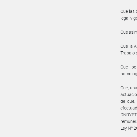
Que las 
legal vig
Que asim
Que la A
Trabajo 
Que por
homolog
Que, una
actuacio
de que, 
efectua
DNRYRT#
remunera
Ley Nº 2