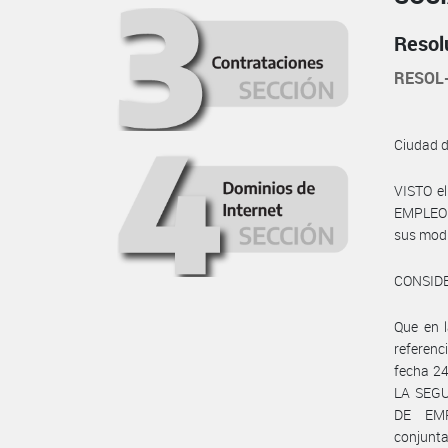
Resol
RESOL
Ciudad 
VISTO e
EMPLEO Y
sus modif
CONSID
Que en 
referenc
fecha 2
LA SEGU
DE EMP
conjunt