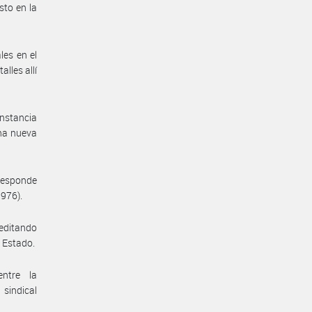
to en la
les en el
lles allí
nstancia
una nueva
rresponde
1976).
reditando
e Estado.
entre la
sindical