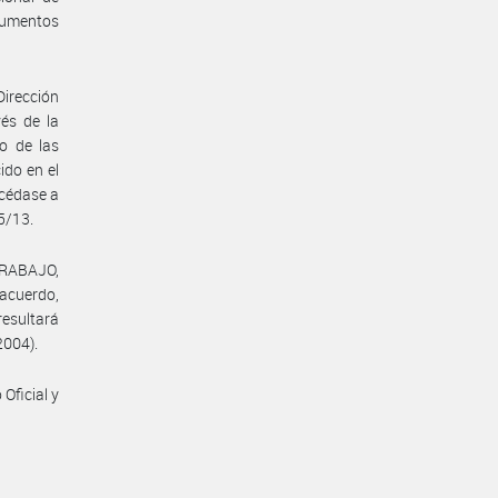
rumentos
Dirección
vés de la
o de las
ido en el
océdase a
5/13.
TRABAJO,
 acuerdo,
resultará
2004).
Oficial y