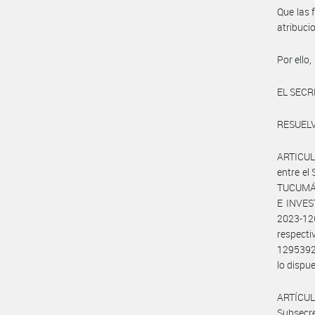
Que las 
atribuc
Por ello,
EL SECR
RESUELV
ARTICULO
entre e
TUCUMÁN
E INVEST
2023-
respecti
1295392
lo dispu
ARTÍCUL
Subsecr