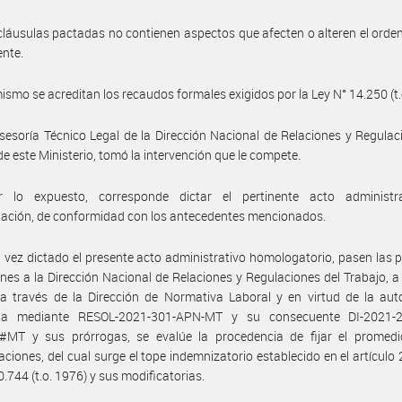
cláusulas pactadas no contienen aspectos que afecten o alteren el ord
ente.
ismo se acreditan los recaudos formales exigidos por la Ley N° 14.250 (t.
sesoría Técnico Legal de la Dirección Nacional de Relaciones y Regulac
de este Ministerio, tomó la intervención que le compete.
 lo expuesto, corresponde dictar el pertinente acto administr
ación, de conformidad con los antecedentes mencionados.
 vez dictado el presente acto administrativo homologatorio, pasen las 
nes a la Dirección Nacional de Relaciones y Regulaciones del Trabajo, a 
a través de la Dirección de Normativa Laboral y en virtud de la aut
da mediante RESOL-2021-301-APN-MT y su consecuente DI-2021-
MT y sus prórrogas, se evalúe la procedencia de fijar el promedi
ciones, del cual surge el tope indemnizatorio establecido en el artículo 
0.744 (t.o. 1976) y sus modificatorias.