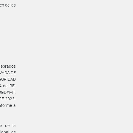
en de las
lebrados
IVADA DE
EGURIDAD
4 del RE-
GD#MT,
 RE-2023-
nforme a
te de la
ional de