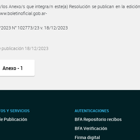
/los Anexo/s que integra/n este(a) Resolución se publican en la edició
w.boletinoficial.gob.ar-
2/2023 N° 102773/23 v. 18/12/2023
e publicación 18/12/2023
Anexo - 1
OS Y SERVICIOS
AUTENTICACIONES
de Publicación
BFA Repositorio recibos
BFA Verificación
Firma digital