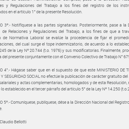
nes y Regulaciones del Trabajo a los fines del registro de los inst
ados en el artículo 1° de la presente Resolución.
 3º.- Notifíquese a las partes signatarias. Posteriormente, pase a la 
 de Relaciones y Regulaciones del Trabajo, a los fines de que a tra
n de Normativa Laboral se evalúe la procedencia de fijar el promedi
ciones, del cual surge el tope indemnizatorio, de acuerdo a lo establec
 245 de la Ley Nº 20.744 (t.o. 1976) y sus modificatorias. Finalmente, pr
a del presente conjuntamente con el Convenio Colectivo de Trabajo N° 67
O 4°.- Hágase saber que en el supuesto de que este MINISTERIO DE 
 SEGURIDAD SOCIAL no efectúe la publicación de carácter gratuito del
salariales y actas complementarias, homologados y de esta Resolución, 
 lo establecido en el tercer párrafo del artículo 5° de la Ley Nº 14.250 (t.o.
 5º.- Comuníquese, publíquese, dése a la Dirección Nacional del Registro 
e.
Claudio Bellotti