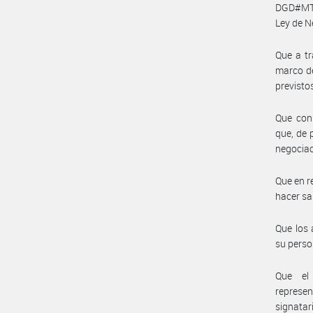
DGD#MT 
Ley de N
Que a tr
marco de
previsto
Que con
que, de 
negociac
Que en r
hacer sab
Que los 
su perso
Que el 
represe
signatar