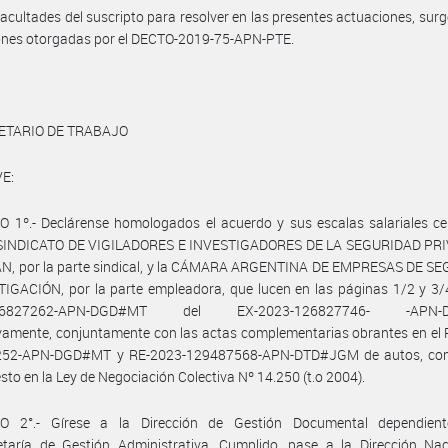
facultades del suscripto para resolver en las presentes actuaciones, surg
iones otorgadas por el DECTO-2019-75-APN-PTE.
ETARIO DE TRABAJO
E:
 1º.- Declárense homologados el acuerdo y sus escalas salariales ce
l SINDICATO DE VIGILADORES E INVESTIGADORES DE LA SEGURIDAD PR
, por la parte sindical, y la CÁMARA ARGENTINA DE EMPRESAS DE S
IGACIÓN, por la parte empleadora, que lucen en las páginas 1/2 y 3/
126827262-APN-DGD#MT del EX-2023-126827746- -APN-D
vamente, conjuntamente con las actas complementarias obrantes en el
52-APN-DGD#MT y RE-2023-129487568-APN-DTD#JGM de autos, co
esto en la Ley de Negociación Colectiva Nº 14.250 (t.o 2004).
O 2°.- Gírese a la Dirección de Gestión Documental dependien
etaría de Gestión Administrativa. Cumplido, pase a la Dirección Nac