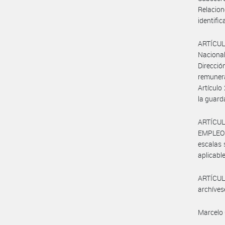
Relacio
identific
ARTÍCULO
Nacional
Direcció
remunera
Artículo
la guard
ARTÍCUL
EMPLEO Y
escalas 
aplicable
ARTÍCULO
archíves
Marcelo 