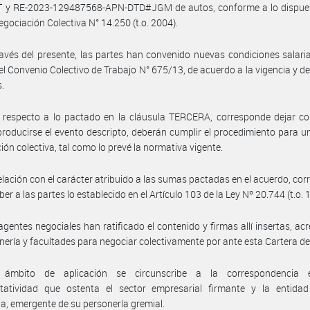
y RE-2023-129487568-APN-DTD#JGM de autos, conforme a lo dispues
egociación Colectiva N° 14.250 (t.o. 2004).
avés del presente, las partes han convenido nuevas condiciones salaria
l Convenio Colectivo de Trabajo N° 675/13, de acuerdo a la vigencia y deta
s.
 respecto a lo pactado en la cláusula TERCERA, corresponde dejar co
producirse el evento descripto, deberán cumplir el procedimiento para 
ión colectiva, tal como lo prevé la normativa vigente.
elación con el carácter atribuido a las sumas pactadas en el acuerdo, co
er a las partes lo establecido en el Artículo 103 de la Ley Nº 20.744 (t.o. 
agentes negociales han ratificado el contenido y firmas allí insertas, ac
nería y facultades para negociar colectivamente por ante esta Cartera d
ámbito de aplicación se circunscribe a la correspondencia 
ntatividad que ostenta el sector empresarial firmante y la entidad 
ia, emergente de su personería gremial.