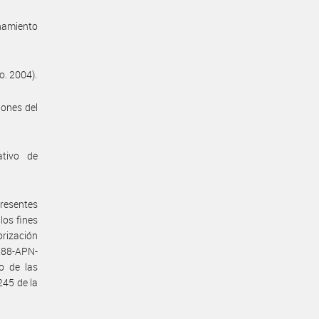
enamiento
o. 2004).
iones del
ativo de
presentes
los fines
orización
288-APN-
o de las
245 de la