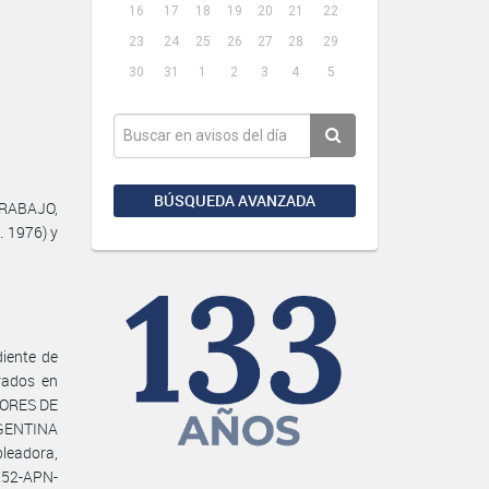
16
17
18
19
20
21
22
23
24
25
26
27
28
29
30
31
1
2
3
4
5
BÚSQUEDA AVANZADA
TRABAJO,
. 1976) y
iente de
brados en
DORES DE
RGENTINA
eadora,
252-APN-