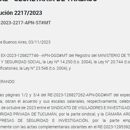
ución 2217/2023
-2023-2217-APN-ST#MT
de Buenos Aires, 03/11/2023
l EX-2023-126827746- -APN-DGD#MT del Registro del MINISTERIO DE 
 SEGURIDAD SOCIAL, la Ley Nº 14.250 (t.o. 2004), la Ley N° 20.744 (t.o
icatorias, la Ley N° 23.546 (t.o. 2004), y
ERANDO:
las páginas 1/2 y 3/4 del RE-2023-126827262-APN-DGD#MT del exped
ia, obran el acuerdo y sus escalas salariales, respectivamente, cele
4 de octubre de 2023 entre el SINDICATO DE VIGILADORES E INVESTIGA
RIDAD PRIVADA DE TUCUMÁN, por la parte sindical, y la CÁMARA A
RESAS DE SEGURIDAD E INVESTIGACIÓN, por la parte empl
amente con las actas complementarias obrantes en el RE-2023-129539