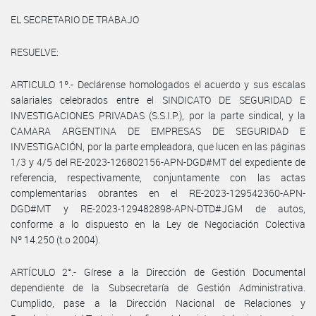
EL SECRETARIO DE TRABAJO
RESUELVE:
ARTICULO 1º.- Declárense homologados el acuerdo y sus escalas
salariales celebrados entre el SINDICATO DE SEGURIDAD E
INVESTIGACIONES PRIVADAS (S.S.I.P.), por la parte sindical, y la
CAMARA ARGENTINA DE EMPRESAS DE SEGURIDAD E
INVESTIGACIÓN, por la parte empleadora, que lucen en las páginas
1/3 y 4/5 del RE-2023-126802156-APN-DGD#MT del expediente de
referencia, respectivamente, conjuntamente con las actas
complementarias obrantes en el RE-2023-129542360-APN-
DGD#MT y RE-2023-129482898-APN-DTD#JGM de autos,
conforme a lo dispuesto en la Ley de Negociación Colectiva
Nº 14.250 (t.o 2004).
ARTÍCULO 2°.- Gírese a la Dirección de Gestión Documental
dependiente de la Subsecretaría de Gestión Administrativa.
Cumplido, pase a la Dirección Nacional de Relaciones y