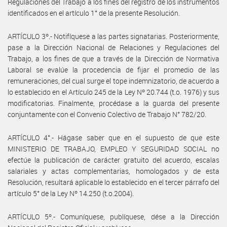
Regulaciones del Trabajo a los fines del registro de los instrumentos
identificados en el artículo 1° de la presente Resolución.
ARTÍCULO 3º.- Notifíquese a las partes signatarias. Posteriormente,
pase a la Dirección Nacional de Relaciones y Regulaciones del
Trabajo, a los fines de que a través de la Dirección de Normativa
Laboral se evalúe la procedencia de fijar el promedio de las
remuneraciones, del cual surge el tope indemnizatorio, de acuerdo a
lo establecido en el Artículo 245 de la Ley Nº 20.744 (t.o. 1976) y sus
modificatorias. Finalmente, procédase a la guarda del presente
conjuntamente con el Convenio Colectivo de Trabajo N° 782/20.
ARTÍCULO 4°.- Hágase saber que en el supuesto de que este
MINISTERIO DE TRABAJO, EMPLEO Y SEGURIDAD SOCIAL no
efectúe la publicación de carácter gratuito del acuerdo, escalas
salariales y actas complementarias, homologados y de esta
Resolución, resultará aplicable lo establecido en el tercer párrafo del
artículo 5° de la Ley Nº 14.250 (t.o.2004).
ARTÍCULO 5º.- Comuníquese, publíquese, dése a la Dirección