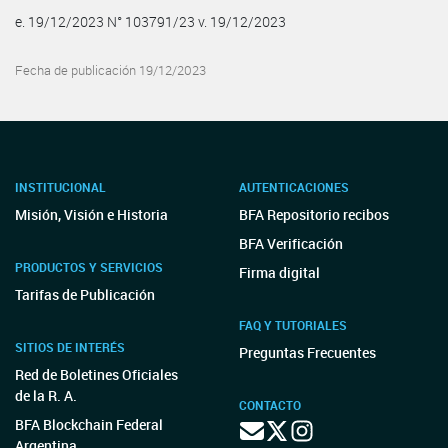
e. 19/12/2023 N° 103791/23 v. 19/12/2023
Fecha de publicación 19/12/2023
INSTITUCIONAL
AUTENTICACIONES
Misión, Visión e Historia
BFA Repositorio recibos
BFA Verificación
PRODUCTOS Y SERVICIOS
Firma digital
Tarifas de Publicación
FAQ Y TUTORIALES
SITIOS DE INTERÉS
Preguntas Frecuentes
Red de Boletines Oficiales
de la R. A.
CONTACTO
BFA Blockchain Federal
Argentina