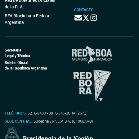
Red de Boletines Oficiales
de la R. A.
CONTACTO
BFA Blockchain Federal
Argentina
Secretaría
Legal y Técnica
Boletín Oficial
de la República Argentina
TELÉFONOS:
5218-8400 - 0810-345-BORA (2672)
SEDE CENTRAL:
Suipacha 767, C.A.B.A. (C1008AAO)