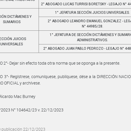
2° ABOGADO LUCAS TURRISI BORETSKY - LEGAJO N° 4
1° JEFATURA SECCIÓN JUICIOS UNIVERSALES.
IÓN DICTÁMENES Y
2° ABOGADO LEANDRO EMANUEL GONZALEZ - LE
SUMARIOS
N° 44985/28.
1° JEFATURA DE SECCIÓN DICTÁMENES Y SUMAR
ECCIÓN JUICIOS
ADMINISTRATIVOS.
UNIVERSALES
2° ABOGADO JUAN PABLO PEDROZO - LEGAJO N° 448
 2°- Dejar sin efecto toda otra norma que se oponga a la presente.
O 3°- Regístrese, comuníquese, publíquese, dése a la DIRECCIÓN NACI
 OFICIAL y archívese.
 Ricardo Mac Burney
2/2023 N° 104642/23 v. 22/12/2023
e publicación 22/12/2023