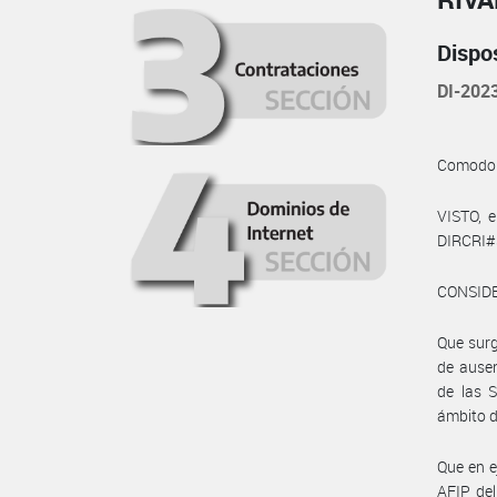
Dispo
DI-202
Comodor
VISTO, e
DIRCRI#S
CONSID
Que surg
de ausen
de las S
ámbito d
Que en e
AFIP del