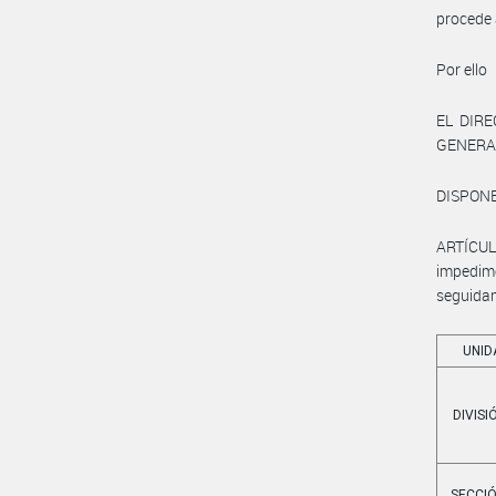
procede 
Por ello
EL DIR
GENERAL
DISPONE
ARTÍCUL
impedi
seguida
UNID
DIVISI
SECCIÓ