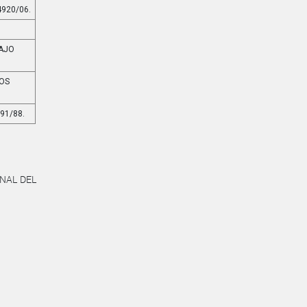
4920/06.
GAJO
IOS
91/88.
ONAL DEL