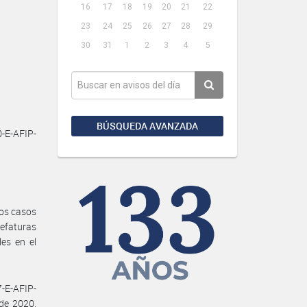
16
17
18
19
20
21
22
23
24
25
26
27
28
29
30
31
1
2
3
4
5
BÚSQUEDA AVANZADA
-E-AFIP-
los casos
Jefaturas
les en el
7-E-AFIP-
de 2020,