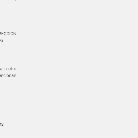
RECCIÓN
OS
a u otro
ncionan
OS.