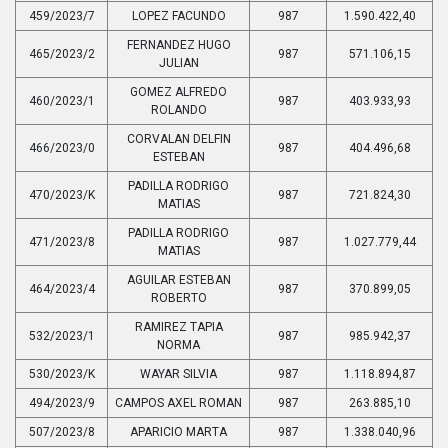
459/2023/7
LOPEZ FACUNDO
987
1.590.422,40
FERNANDEZ HUGO
465/2023/2
987
571.106,15
JULIAN
GOMEZ ALFREDO
460/2023/1
987
403.933,93
ROLANDO
CORVALAN DELFIN
466/2023/0
987
404.496,68
ESTEBAN
PADILLA RODRIGO
470/2023/K
987
721.824,30
MATIAS
PADILLA RODRIGO
471/2023/8
987
1.027.779,44
MATIAS
AGUILAR ESTEBAN
464/2023/4
987
370.899,05
ROBERTO
RAMIREZ TAPIA
532/2023/1
987
985.942,37
NORMA
530/2023/K
WAYAR SILVIA
987
1.118.894,87
494/2023/9
CAMPOS AXEL ROMAN
987
263.885,10
507/2023/8
APARICIO MARTA
987
1.338.040,96