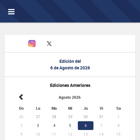
Toggle
navigation
Edición del
6 de Agosto de 2026
Ediciones Anteriores
Agosto 2026
Do
Lu
Ma
Mi
Ju
Vi
Sa
26
27
28
29
30
31
1
2
3
4
5
6
7
8
9
10
11
12
13
14
15