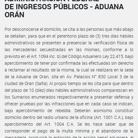
DE INGRESOS PÚBLICOS - ADUANA
ORÁN
Por desconocerse el domicilio, se cita a las personas que más abajo
se detallan, para que en el perentorio plazo de (3) tres días hábiles
administrativos se presenten a presenciar la verificación física de
las mercaderías secuestradas en las mismas, conforme a lo
previsto en el Art. 1094 inc. b) del Código Aduanero Ley 22.415, bajo
apercibimiento de tener por confirmada las efectuadas sin derecho
a reclamar al resultado de la misma, la cual se realizara en la sede
de la Aduana de Oran, sita en Av. Palacios N° 830 Local 3 de la
ciudad de Oran (Salta). Al propio tiempo se les cita para que dentro
del plazo de 10 (diez) días hábiles administrativos comparezcan en
los Sumarios enumerados respectivamente a presentar defensa y
ofrecer pruebas por las infracciones que en cada caso se indican,
bajo apercibimiento de rebeldía. Deberán asimismo constituir
domicilio dentro del radio urbano de la oficina (Art. 1001 C.A.), bajo
apercibimiento del Art. 1004 C.A. Se les hace saber que de
corresponder el pago de la multa mínima y el abandono de la
mercadería, producirá la extinción de la acción penal aduanera, el