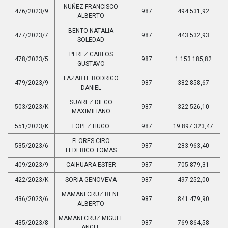
NUÑEZ FRANCISCO
476/2023/9
987
494.531,92
ALBERTO
BENTO NATALIA
477/2023/7
987
443.532,93
SOLEDAD
PEREZ CARLOS
478/2023/5
987
1.153.185,82
GUSTAVO
LAZARTE RODRIGO
479/2023/9
987
382.858,67
DANIEL
SUAREZ DIEGO
503/2023/K
987
322.526,10
MAXIMILIANO
551/2023/K
LOPEZ HUGO
987
19.897.323,47
FLORES CIRO
535/2023/6
987
283.963,40
FEDERICO TOMAS
409/2023/9
CAIHUARA ESTER
987
705.879,31
422/2023/K
SORIA GENOVEVA
987
497.252,00
MAMANI CRUZ RENE
436/2023/6
987
841.479,90
ALBERTO
MAMANI CRUZ MIGUEL
435/2023/8
987
769.864,58
ANGLE