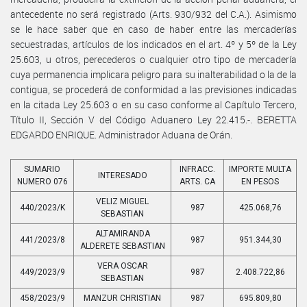
antecedente no será registrado (Arts. 930/932 del C.A.). Asimismo
se le hace saber que en caso de haber entre las mercaderías
secuestradas, artículos de los indicados en el art. 4º y 5º de la Ley
25.603, u otros, perecederos o cualquier otro tipo de mercadería
cuya permanencia implicara peligro para su inalterabilidad o la de la
contigua, se procederá de conformidad a las previsiones indicadas
en la citada Ley 25.603 o en su caso conforme al Capítulo Tercero,
Título II, Sección V del Código Aduanero Ley 22.415.-. BERETTA
EDGARDO ENRIQUE. Administrador Aduana de Orán.
SUMARIO
INFRACC.
IMPORTE MULTA
INTERESADO
NUMERO 076
ARTS. CA
EN PESOS
VELIZ MIGUEL
440/2023/K
987
425.068,76
SEBASTIAN
ALTAMIRANDA
441/2023/8
987
951.344,30
ALDERETE SEBASTIAN
VERA OSCAR
449/2023/9
987
2.408.722,86
SEBASTIAN
458/2023/9
MANZUR CHRISTIAN
987
695.809,80