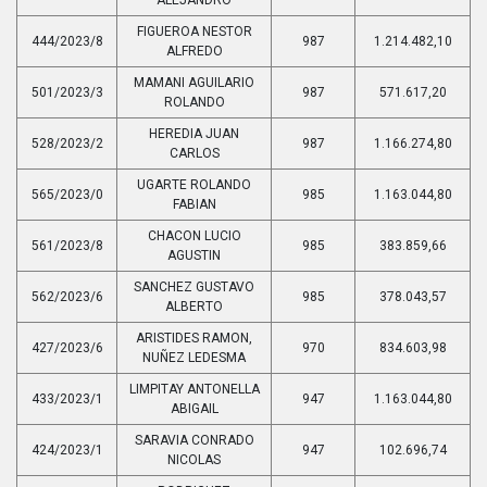
FIGUEROA NESTOR
444/2023/8
987
1.214.482,10
ALFREDO
MAMANI AGUILARIO
501/2023/3
987
571.617,20
ROLANDO
HEREDIA JUAN
528/2023/2
987
1.166.274,80
CARLOS
UGARTE ROLANDO
565/2023/0
985
1.163.044,80
FABIAN
CHACON LUCIO
561/2023/8
985
383.859,66
AGUSTIN
SANCHEZ GUSTAVO
562/2023/6
985
378.043,57
ALBERTO
ARISTIDES RAMON,
427/2023/6
970
834.603,98
NUÑEZ LEDESMA
LIMPITAY ANTONELLA
433/2023/1
947
1.163.044,80
ABIGAIL
SARAVIA CONRADO
424/2023/1
947
102.696,74
NICOLAS