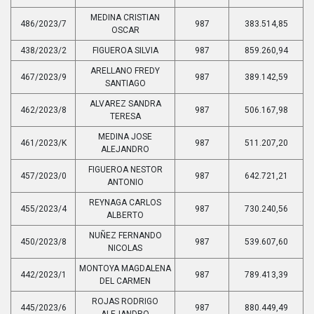
MEDINA CRISTIAN
486/2023/7
987
383.514,85
OSCAR
438/2023/2
FIGUEROA SILVIA
987
859.260,94
ARELLANO FREDY
467/2023/9
987
389.142,59
SANTIAGO
ALVAREZ SANDRA
462/2023/8
987
506.167,98
TERESA
MEDINA JOSE
461/2023/K
987
511.207,20
ALEJANDRO
FIGUEROA NESTOR
457/2023/0
987
642.721,21
ANTONIO
REYNAGA CARLOS
455/2023/4
987
730.240,56
ALBERTO
NUÑEZ FERNANDO
450/2023/8
987
539.607,60
NICOLAS
MONTOYA MAGDALENA
442/2023/1
987
789.413,39
DEL CARMEN
ROJAS RODRIGO
445/2023/6
987
880.449,49
ALEJANDRO