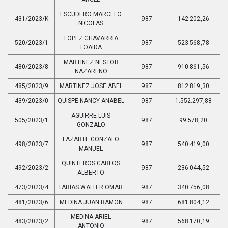
ESCUDERO MARCELO
431/2023/K
987
142.202,26
NICOLAS
LOPEZ CHAVARRIA
520/2023/1
987
523.568,78
LOAIDA
MARTINEZ NESTOR
480/2023/8
987
910.861,56
NAZARENO
485/2023/9
MARTINEZ JOSE ABEL
987
812.819,30
439/2023/0
QUISPE NANCY ANABEL
987
1.552.297,88
AGUIRRE LUIS
505/2023/1
987
99.578,20
GONZALO
LAZARTE GONZALO
498/2023/7
987
540.419,00
MANUEL
QUINTEROS CARLOS
492/2023/2
987
236.044,52
ALBERTO
473/2023/4
FARIAS WALTER OMAR
987
340.756,08
481/2023/6
MEDINA JUAN RAMON
987
681.804,12
MEDINA ARIEL
483/2023/2
987
568.170,19
ANTONIO