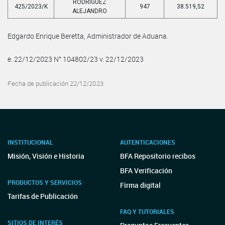
RODRIGUEZ
425/2023/K
947
38.519,52
ALEJANDRO
Edgardo Enrique Beretta, Administrador de Aduana.
e. 22/12/2023 N° 104802/23 v. 22/12/2023
Fecha de publicación 22/12/2023
INSTITUCIONAL
AUTENTICACIONES
Misión, Visión e Historia
BFA Repositorio recibos
BFA Verificación
PRODUCTOS Y SERVICIOS
Firma digital
Tarifas de Publicación
FAQ Y TUTORIALES
SITIOS DE INTERÉS