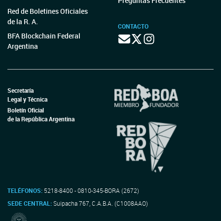
Preguntas Frecuentes
Red de Boletines Oficiales
de la R. A.
CONTACTO
BFA Blockchain Federal
Argentina
Secretaría
Legal y Técnica
Boletín Oficial
de la República Argentina
TELÉFONOS:
5218-8400 - 0810-345-BORA (2672)
SEDE CENTRAL:
Suipacha 767, C.A.B.A. (C1008AAO)