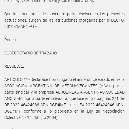
de la Ley Nº 20.744 (t.o. 1976) y sus modificatorias.
Que las facultades del suscripto para resolver en las presentes
actuaciones, surgen de las atribuciones otorgadas por el DECTO-
2019-75-APN-PTE.
Por ello,
EL SECRETARIO DE TRABAJO
RESUELVE:
ARTICULO 1º.- Declárase homologado el acuerdo celebrado entre la
ASOCIACION ARGENTINA DE AERONAVEGANTES (AAA), por la
parte sindical, y la empresa AEROLINEAS ARGENTINAS SOCIEDAD
ANONIMA, por la parte empleadora, que luce en las páginas 2/4 del
RE-2022-46424086-APN-DGD#MT del EX-2022-46424946-APN-
DGD#MT, conforme a lo dispuesto en la Ley de Negociación
Colectiva Nº 14.250 (t.o 2004).