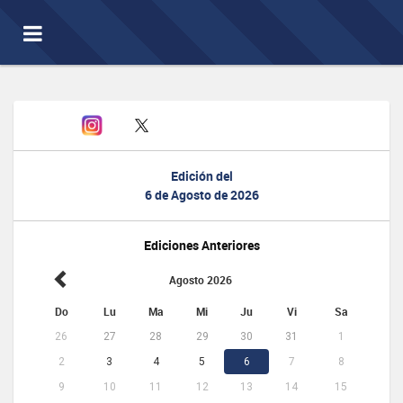
Toggle
navigation
Edición del
6 de Agosto de 2026
Ediciones Anteriores
Agosto 2026
Do
Lu
Ma
Mi
Ju
Vi
Sa
26
27
28
29
30
31
1
2
3
4
5
6
7
8
9
10
11
12
13
14
15