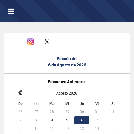
Toggle
navigation
Edición del
6 de Agosto de 2026
Ediciones Anteriores
Agosto 2026
Do
Lu
Ma
Mi
Ju
Vi
Sa
26
27
28
29
30
31
1
2
3
4
5
6
7
8
9
10
11
12
13
14
15