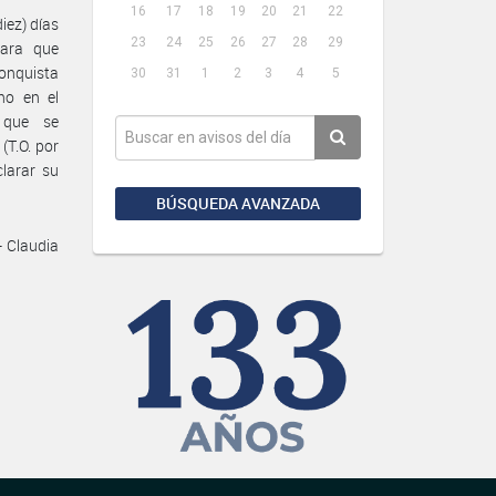
16
17
18
19
20
21
22
iez) días
23
24
25
26
27
28
29
para que
conquista
30
31
1
2
3
4
5
ho en el
 que se
(T.O. por
larar su
BÚSQUEDA AVANZADA
- Claudia