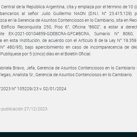
 Central de la República Argentina, cita y emplaza por el término de 10 (d
 bancarios al señor Julio Guillermo NAON (D.N.I. N° 23.415.129) 
ca en la Gerencia de Asuntos Contenciosos en lo Cambiario, sita en Re
 Edificio Reconquista 250, Piso 6°, Oficina “8602”, a estar a derec
ente EX-2021-00104859-GDEBCRA-GFC#BCRA, Sumario N° 8060,
a en esta Institución, de acuerdo con el Artículo 8 de la Ley N° 19.359 
 N° 480/95), bajo apercibimiento en caso de incomparecencia de dec
 Publíquese por 5 (cinco) días en el Boletín Oficial.
briela Bravo, Jefa, Gerencia de Asuntos Contenciosos en lo Cambiario 
Viegas, Analista Sr., Gerencia de Asuntos Contenciosos en lo Cambiario.
2/2023 N° 105229/23 v. 02/01/2024
e publicación 27/12/2023