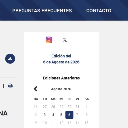
PREGUNTAS FRECUENTES
CONTACTO
Edición del
6 de Agosto de 2026
Ediciones Anteriores
|
Agosto 2026
Do
Lu
Ma
Mi
Ju
Vi
Sa
26
27
28
29
30
31
1
NA
2
3
4
5
6
7
8
9
10
11
12
13
14
15