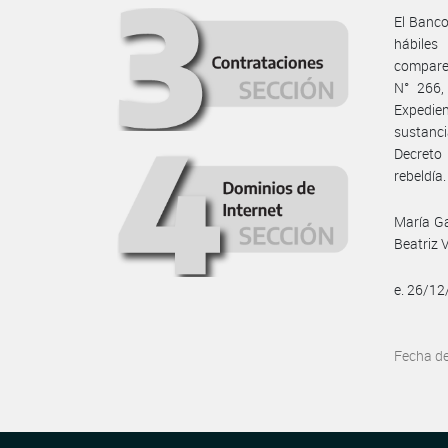
El Banco
hábiles
comparez
N° 266,
Expedi
sustanci
Decreto
rebeldía.
María Ga
Beatriz 
e. 26/1
Fecha d