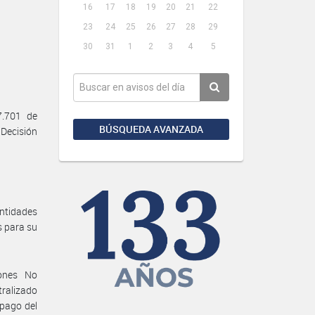
16
17
18
19
20
21
22
23
24
25
26
27
28
29
30
31
1
2
3
4
5
7.701 de
BÚSQUEDA AVANZADA
 Decisión
Entidades
s para su
iones No
ralizado
pago del