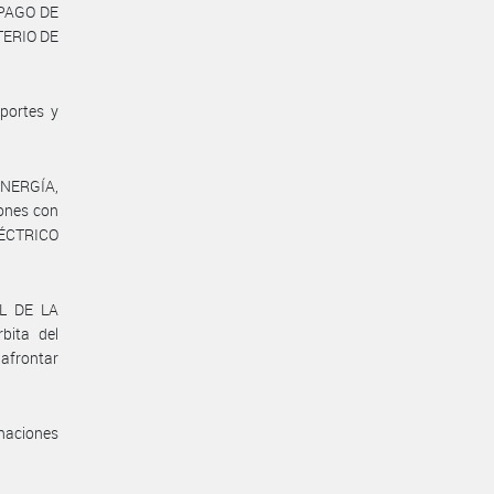
 PAGO DE
TERIO DE
portes y
ENERGÍA,
ones con
ÉCTRICO
AL DE LA
bita del
afrontar
naciones