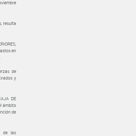
noviembre
, resulta
ERIORES,
astos en
.
erzas de
irados y
 CAJA DE
l ámbito
ención de
n de las