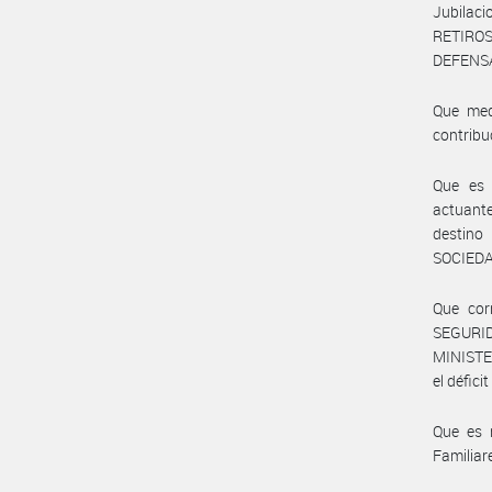
Jubilac
RETIROS
DEFENS
Que med
contribu
Que es 
actuant
destin
SOCIED
Que cor
SEGURID
MINISTE
el défici
Que es 
Familiar