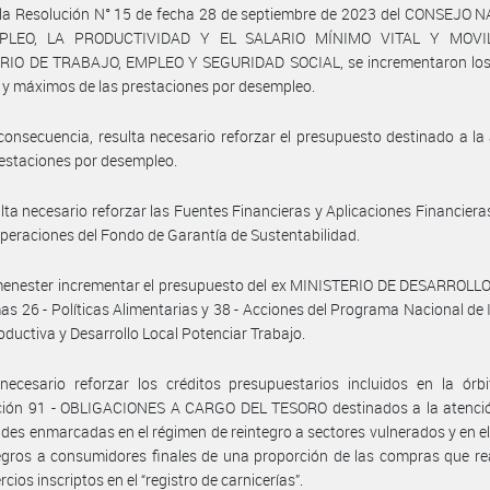
 la Resolución N° 15 de fecha 28 de septiembre de 2023 del CONSEJO 
PLEO, LA PRODUCTIVIDAD Y EL SALARIO MÍNIMO VITAL Y MOVIL
RIO DE TRABAJO, EMPLEO Y SEGURIDAD SOCIAL, se incrementaron lo
y máximos de las prestaciones por desempleo.
consecuencia, resulta necesario reforzar el presupuesto destinado a la
restaciones por desempleo.
lta necesario reforzar las Fuentes Financieras y Aplicaciones Financieras
 operaciones del Fondo de Garantía de Sustentabilidad.
menester incrementar el presupuesto del ex MINISTERIO DE DESARROLLO
s 26 - Políticas Alimentarias y 38 - Acciones del Programa Nacional de 
oductiva y Desarrollo Local Potenciar Trabajo.
ecesario reforzar los créditos presupuestarios incluidos en la órbi
cción 91 - OBLIGACIONES A CARGO DEL TESORO destinados a la atenció
des enmarcadas en el régimen de reintegro a sectores vulnerados y en e
egros a consumidores finales de una proporción de las compras que re
cios inscriptos en el “registro de carnicerías”.