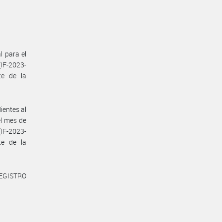
l para el
IF-2023-
te de la
ientes al
el mes de
(IF-2023-
te de la
REGISTRO