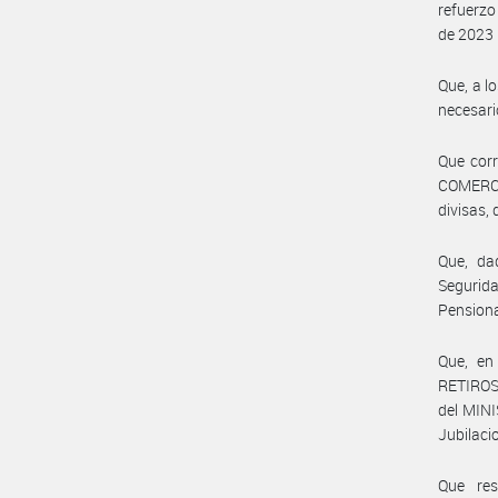
refuerzo
de 2023 
Que, a l
necesari
Que cor
COMERCI
divisas,
Que, da
Segurida
Pensiona
Que, en
RETIROS
del MINI
Jubilaci
Que res