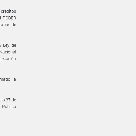
créditos
del PODER
arias de
a Ley de
Nacional
Ejecución
omado la
ulo 37 de
 Público