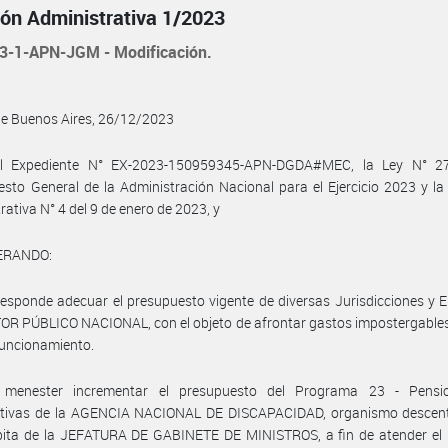
ión Administrativa 1/2023
3-1-APN-JGM - Modificación.
de Buenos Aires, 26/12/2023
l Expediente N° EX-2023-150959345-APN-DGDA#MEC, la Ley N° 2
sto General de la Administración Nacional para el Ejercicio 2023 y la
rativa N° 4 del 9 de enero de 2023, y
ERANDO:
esponde adecuar el presupuesto vigente de diversas Jurisdicciones y 
OR PÚBLICO NACIONAL, con el objeto de afrontar gastos impostergable
funcionamiento.
menester incrementar el presupuesto del Programa 23 - Pens
utivas de la AGENCIA NACIONAL DE DISCAPACIDAD, organismo descent
rbita de la JEFATURA DE GABINETE DE MINISTROS, a fin de atender el 