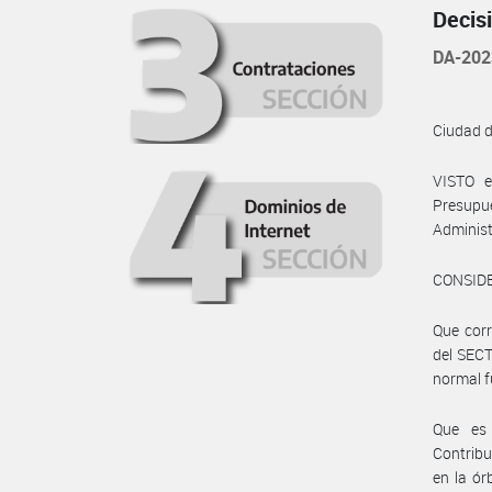
Decis
DA-202
Ciudad 
VISTO e
Presupue
Administ
CONSID
Que corr
del SECT
normal 
Que es 
Contrib
en la ó