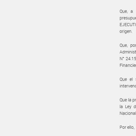
Que, a 
presupue
EJECUTI
origen.
Que, po
Adminis
N° 24.15
Financie
Que el 
interven
Que la p
la Ley d
Nacional
Por ello,