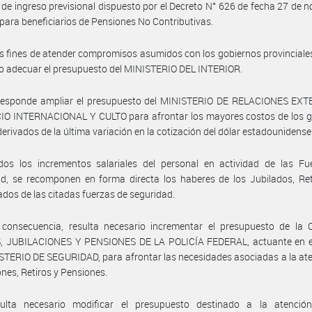
 de ingreso previsional dispuesto por el Decreto N° 626 de fecha 27 de 
para beneficiarios de Pensiones No Contributivas.
os fines de atender compromisos asumidos con los gobiernos provinciales
o adecuar el presupuesto del MINISTERIO DEL INTERIOR.
responde ampliar el presupuesto del MINISTERIO DE RELACIONES EXT
O INTERNACIONAL Y CULTO para afrontar los mayores costos de los g
 derivados de la última variación en la cotización del dólar estadounidense
dos los incrementos salariales del personal en actividad de las Fu
d, se recomponen en forma directa los haberes de los Jubilados, Ret
dos de las citadas fuerzas de seguridad.
 consecuencia, resulta necesario incrementar el presupuesto de la
, JUBILACIONES Y PENSIONES DE LA POLICÍA FEDERAL, actuante en e
STERIO DE SEGURIDAD, para afrontar las necesidades asociadas a la at
ones, Retiros y Pensiones.
ulta necesario modificar el presupuesto destinado a la atenció