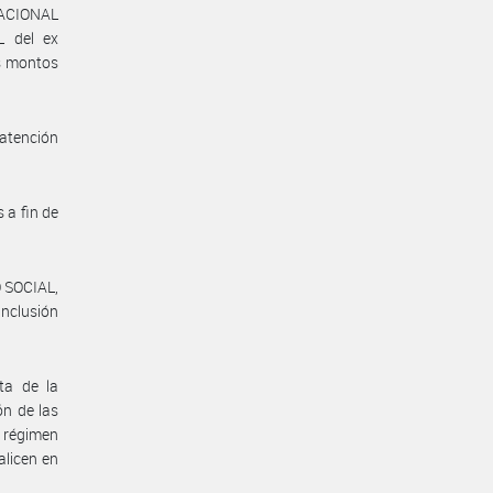
NACIONAL
 del ex
s montos
 atención
 a fin de
 SOCIAL,
Inclusión
ta de la
n de las
l régimen
alicen en