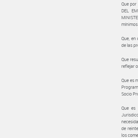
Que por
DEL EM
MINISTE
mínimos 
Que, en 
de las p
Que resu
reflejar
Que es 
Programa
Socio Pr
Que es n
Jurisdi
necesida
de reint
los comer