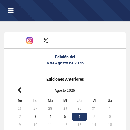
Toggle
navigation
Edición del
6 de Agosto de 2026
Ediciones Anteriores
Agosto 2026
Do
Lu
Ma
Mi
Ju
Vi
Sa
26
27
28
29
30
31
1
2
3
4
5
6
7
8
9
10
11
12
13
14
15