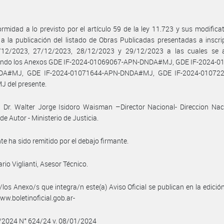
rmidad a lo previsto por el artículo 59 de la ley 11.723 y sus modificat
a la publicación del listado de Obras Publicadas presentadas a inscri
/12/2023, 27/12/2023, 28/12/2023 y 29/12/2023 a las cuales se 
ando los Anexos GDE IF-2024-01069067-APN-DNDA#MJ, GDE IF-2024-0
DA#MJ, GDE IF-2024-01071644-APN-DNDA#MJ, GDE IF-2024-010722
 del presente.
 Dr. Walter Jorge Isidoro Waisman –Director Nacional- Direccion Nac
de Autor - Ministerio de Justicia.
nte ha sido remitido por el debajo firmante.
rio Viglianti, Asesor Técnico.
/los Anexo/s que integra/n este(a) Aviso Oficial se publican en la edició
w.boletinoficial.gob.ar-
/2024 N° 624/24 v. 08/01/2024