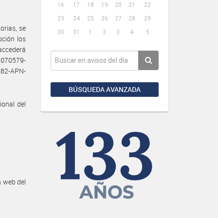
16
17
18
19
20
21
22
23
24
25
26
27
28
29
orias, se
30
31
1
2
3
4
5
pción los
accederá
1070579-
82-APN-
BÚSQUEDA AVANZADA
ional del
n web del