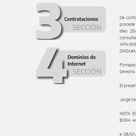
De confo
procede 
días 26
consult
APN-DN
DNDA#MJ
Firmado:
Derecho 
El prese
Jorge Ma
NOTA: El
BORA -ww
e. 08/01