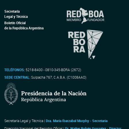
Secretaría
Legal y Técnica
Boletín Oficial
de la República Argentina
TELÉFONOS:
5218-8400 - 0810-345-BORA (2672)
SEDE CENTRAL:
Suipacha 767, C.A.B.A. (C1008AAO)
Secretaría Legal y Técnica |
Dra. María Ibarzabal Murphy - Secretaria
Dirección Nacional del Registro Oficial |
Dr. Walter Rubén Gonzalez - Director