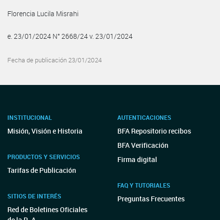
Florencia Lucila Misrahi
e. 23/01/2024 N° 2668/24 v. 23/01/2024
Fecha de publicación 23/01/2024
INSTITUCIONAL
AUTENTICACIONES
Misión, Visión e Historia
BFA Repositorio recibos
BFA Verificación
PRODUCTOS Y SERVICIOS
Firma digital
Tarifas de Publicación
FAQ Y TUTORIALES
SITIOS DE INTERÉS
Preguntas Frecuentes
Red de Boletines Oficiales
de la R. A.