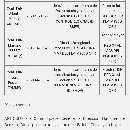
Jefe/a de departamento de
Director Int. -
Cont. Púb.
fiscalización y operativa
DIR.
Alberto
20214591198
aduanera - DEPTO.
REGIONAL LA
Manuel
CONTROL REGIONAL (DI
PLATA (SDG
ANDRADE
RMER)
OPII)
Asesor Mayor
Cont. Púb.
- DIR.
Director/a regional
Mariano
REGIONAL
20170473540
impositivo - DIR. REGIONAL
PEREZ
MAR DEL
MAR DEL PLATA (SDG OPII)
ROJAS (*)
PLATA (SDG
OPII)
Jefe/a de departamento de
Director - DIR.
Cont. Púb.
fiscalización y operativa
REGIONAL
Luis
20214473004
aduanera - DEPTO.
MAR DEL
Eduardo
OPERACIONES REGIONALES
PLATA (SDG
TYMKIW
(DI RMDP)
OPII)
(*) a su pedido.
ARTÍCULO 2º.- Comuníquese, dese a la Dirección Nacional del
Registro Oficial para su publicación en el Boletín Oficial y archívese.