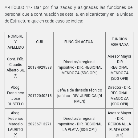
ARTÍCULO 1º.- Dar por finalizadas y asignadas las funciones del
personal que a continuación se detalla, en el carácter y en la Unidad
de Estructura que en cada caso se indica:
NOMBRE
FUNCIÓN
Y
CUIL
FUNCIÓN ACTUAL
ASIGNADA
APELLIDO
Asesor Mayor
Cont. Púb.
Director/a regional
- DIR.
Claudio
20184929598
impositivo - DIR. REGIONAL
REGIONAL
Alberto GIL
MENDOZA (SDG OPII)
MENDOZA
(*)
(SDG OPII)
Abog.
Director - DIR.
Jefe/a de división técnico
Francisco
REGIONAL
20172040218
jurídico - DIV. JURIDICA (DI
José
MENDOZA
RMEN)
BUSTELO
(SDG OPII)
Abog.
Asesor Mayor
Federico
Director/a regional
- DIR.
Marcelo
20286713271
impositivo - DIR. REGIONAL
REGIONAL LA
LAURITO
LA PLATA (SDG OPII)
PLATA (SDG
(*)
OPII)