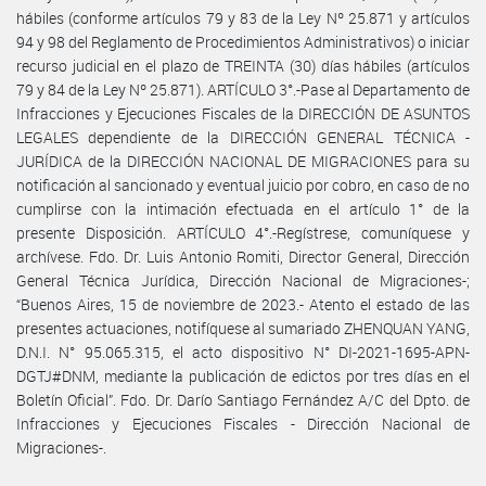
hábiles (conforme artículos 79 y 83 de la Ley Nº 25.871 y artículos
94 y 98 del Reglamento de Procedimientos Administrativos) o iniciar
recurso judicial en el plazo de TREINTA (30) días hábiles (artículos
79 y 84 de la Ley Nº 25.871). ARTÍCULO 3°.-Pase al Departamento de
Infracciones y Ejecuciones Fiscales de la DIRECCIÓN DE ASUNTOS
LEGALES dependiente de la DIRECCIÓN GENERAL TÉCNICA -
JURÍDICA de la DIRECCIÓN NACIONAL DE MIGRACIONES para su
notificación al sancionado y eventual juicio por cobro, en caso de no
cumplirse con la intimación efectuada en el artículo 1° de la
presente Disposición. ARTÍCULO 4°.-Regístrese, comuníquese y
archívese. Fdo. Dr. Luis Antonio Romiti, Director General, Dirección
General Técnica Jurídica, Dirección Nacional de Migraciones-;
“Buenos Aires, 15 de noviembre de 2023.- Atento el estado de las
presentes actuaciones, notifíquese al sumariado ZHENQUAN YANG,
D.N.I. N° 95.065.315, el acto dispositivo N° DI-2021-1695-APN-
DGTJ#DNM, mediante la publicación de edictos por tres días en el
Boletín Oficial”. Fdo. Dr. Darío Santiago Fernández A/C del Dpto. de
Infracciones y Ejecuciones Fiscales - Dirección Nacional de
Migraciones-.