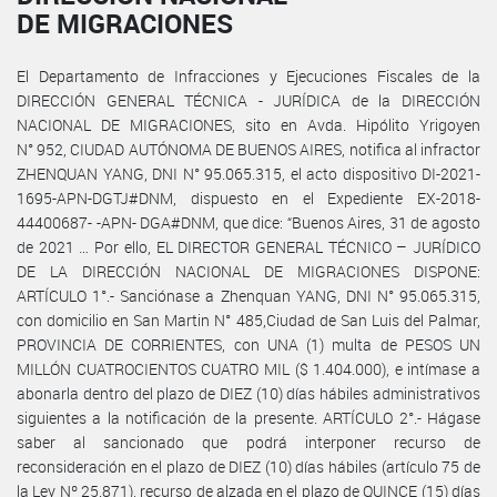
DE MIGRACIONES
El Departamento de Infracciones y Ejecuciones Fiscales de la
DIRECCIÓN GENERAL TÉCNICA - JURÍDICA de la DIRECCIÓN
NACIONAL DE MIGRACIONES, sito en Avda. Hipólito Yrigoyen
N° 952, CIUDAD AUTÓNOMA DE BUENOS AIRES, notifica al infractor
ZHENQUAN YANG, DNI N° 95.065.315, el acto dispositivo DI-2021-
1695-APN-DGTJ#DNM, dispuesto en el Expediente EX-2018-
44400687- -APN- DGA#DNM, que dice: “Buenos Aires, 31 de agosto
de 2021 … Por ello, EL DIRECTOR GENERAL TÉCNICO – JURÍDICO
DE LA DIRECCIÓN NACIONAL DE MIGRACIONES DISPONE:
ARTÍCULO 1°.- Sanciónase a Zhenquan YANG, DNI N° 95.065.315,
con domicilio en San Martin N° 485,Ciudad de San Luis del Palmar,
PROVINCIA DE CORRIENTES, con UNA (1) multa de PESOS UN
MILLÓN CUATROCIENTOS CUATRO MIL ($ 1.404.000), e intímase a
abonarla dentro del plazo de DIEZ (10) días hábiles administrativos
siguientes a la notificación de la presente. ARTÍCULO 2°.- Hágase
saber al sancionado que podrá interponer recurso de
reconsideración en el plazo de DIEZ (10) días hábiles (artículo 75 de
la Ley Nº 25.871), recurso de alzada en el plazo de QUINCE (15) días