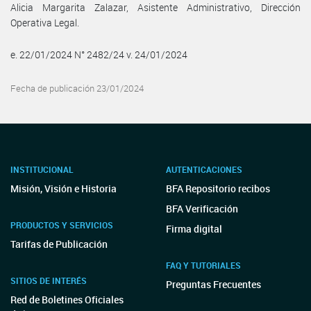
Alicia Margarita Zalazar, Asistente Administrativo, Dirección
Operativa Legal.
e. 22/01/2024 N° 2482/24 v. 24/01/2024
Fecha de publicación 23/01/2024
INSTITUCIONAL
AUTENTICACIONES
Misión, Visión e Historia
BFA Repositorio recibos
BFA Verificación
PRODUCTOS Y SERVICIOS
Firma digital
Tarifas de Publicación
FAQ Y TUTORIALES
SITIOS DE INTERÉS
Preguntas Frecuentes
Red de Boletines Oficiales