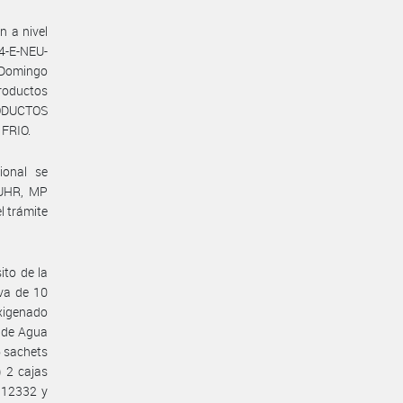
n a nivel
4-E-NEU-
 Domingo
productos
ODUCTOS
FRIO.
ional se
FUHR, MP
l trámite
ito de la
lva de 10
oxigenado
d de Agua
6 sachets
) 2 cajas
 12332 y