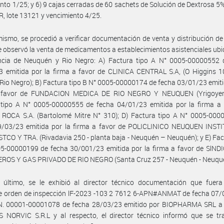
nto 1/25; y 6) 9 cajas cerradas de 60 sachets de Solución de Dextrosa 5
, lote 13121 y vencimiento 4/25.
ismo, se procedió a verificar documentación de venta y distribución de 
 observó la venta de medicamentos a establecimientos asistenciales ub
incia de Neuquén y Rio Negro: A) Factura tipo A N° 0005-00000552 
 emitida por la firma a favor de CLINICA CENTRAL S.A, (O Higgins 10
 Rio Negro); B) Factura tipo B N° 0005-00000174 de fecha 03/01/23 emiti
 favor de FUNDACION MEDICA DE RIO NEGRO Y NEUQUEN (Yrigoyen
 tipo A N° 0005-00000555 de fecha 04/01/23 emitida por la firma a 
 ROCA S.A. (Bartolomé Mitre N° 310); D) Factura tipo A N° 0005-000
9/03/23 emitida por la firma a favor de POLICLINICO NEUQUEN INST
CO Y TRA. (Rivadavia 250 - planta baja - Neuquén – Neuquén); y E) Fac
05-00000199 de fecha 30/001/23 emitida por la firma a favor de SlND
ROS Y GAS PRIVADO DE RIO NEGRO (Santa Cruz 257 - Neuquén - Neuqué
 último, se le exhibió al director técnico documentación que fuera 
e orden de inspección lF-2023 -103 2 7612 6-APN#ANMAT de fecha 07/
N. 00001-00001078 de fecha 28/03/23 emitido por BIOPHARMA SRL a 
 NORVIC S.R.L y al respecto, el director técnico informó que se tr