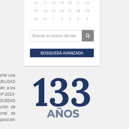
16
17
18
19
20
21
22
23
24
25
26
27
28
29
30
31
1
2
3
4
5
BÚSQUEDA AVANZADA
rante una
ABILIDAD
én, a los
 IF-2023-
CIEDAD
ación de
ional de
posición