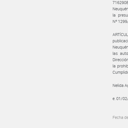
71629088
Neuquén,
la presu
Nº 1299/
ARTÍCUL
publicac
Neuquén,
las aut
Direcció
la prohi
Cumplido
Nelida A
e. 01/0
Fecha d