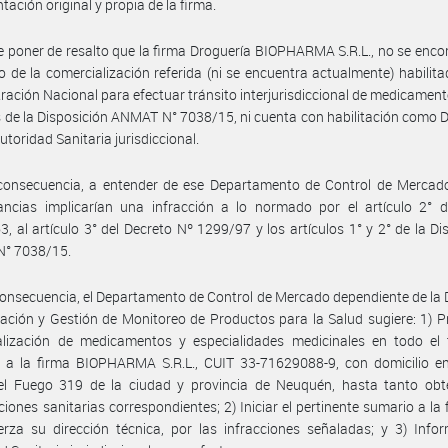
ación original y propia de la firma.
 poner de resalto que la firma Droguería BIOPHARMA S.R.L., no se enco
de la comercialización referida (ni se encuentra actualmente) habilita
ración Nacional para efectuar tránsito interjurisdiccional de medicament
 de la Disposición ANMAT N° 7038/15, ni cuenta con habilitación como 
utoridad Sanitaria jurisdiccional.
consecuencia, a entender de ese Departamento de Control de Mercado
ancias implicarían una infracción a lo normado por el artículo 2° d
3, al artículo 3° del Decreto Nº 1299/97 y los artículos 1° y 2° de la Di
° 7038/15.
onsecuencia, el Departamento de Control de Mercado dependiente de la 
ación y Gestión de Monitoreo de Productos para la Salud sugiere: 1) Pr
lización de medicamentos y especialidades medicinales en todo el te
 a la firma BIOPHARMA S.R.L., CUIT 33-71629088-9, con domicilio en 
del Fuego 319 de la ciudad y provincia de Neuquén, hasta tanto obt
ciones sanitarias correspondientes; 2) Iniciar el pertinente sumario a la 
erza su dirección técnica, por las infracciones señaladas; y 3) Info