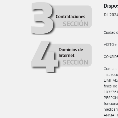
Dispo
DI-20
Ciudad 
VISTO e
CONSID
Que las 
inspecc
LIMITADA
fines de
10327
RESPONS
funcion
medicam
ANMAT N