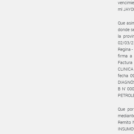
vencimie
ml JAYOR
Que asim
donde se
la prov
02/03/23
Regina -
firma a
Factura
CLINICA
fecha 0
DIAGNÓST
B N’ 00
PETROLE
Que por
mediant
Remito 
INSUMOS