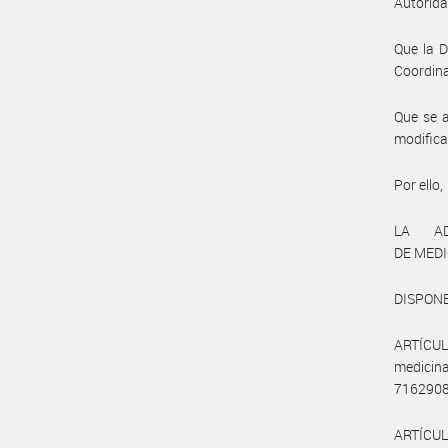
Autoridad
Que la D
Coordina
Que se a
modifica
Por ello,
LA AD
DE MED
DISPONE
ARTÍCUL
medicin
71629088
ARTÍCUL