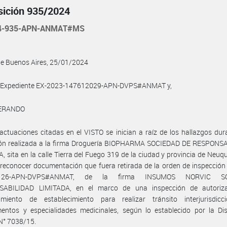
sición 935/2024
24-935-APN-ANMAT#MS
de Buenos Aires, 25/01/2024
l Expediente EX-2023-147612029-APN-DVPS#ANMAT y,
ERANDO
actuaciones citadas en el VISTO se inician a raíz de los hallazgos du
ión realizada a la firma Droguería BIOPHARMA SOCIEDAD DE RESPONS
, sita en la calle Tierra del Fuego 319 de la ciudad y provincia de Neuqu
 reconocer documentación que fuera retirada de la orden de inspección
6126-APN-DVPS#ANMAT, de la firma INSUMOS NORVIC SO
ABILIDAD LIMITADA, en el marco de una inspección de autoriz
amiento de establecimiento para realizar tránsito interjurisdicc
entos y especialidades medicinales, según lo establecido por la Dis
° 7038/15.