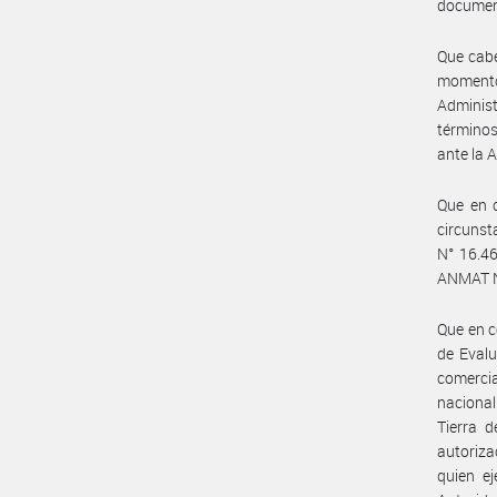
document
Que cabe
momento 
Administ
términos
ante la A
Que en 
circunst
N° 16.46
ANMAT N
Que en c
de Evalu
comercia
nacional
Tierra 
autoriza
quien ej