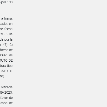
% por 100
la firma,
icados en
de fecha
9 - Villa
da por la
 47); C)
favor de
00661 de
ITUTO DE
tura tipo
ICATO DE
n).
retirada
09/2023,
favor de
ataba de