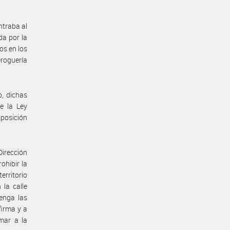
ntraba al
da por la
os en los
Droguería
, dichas
e la Ley
sposición
Dirección
ohibir la
rritorio
la calle
enga las
firma y a
rmar a la