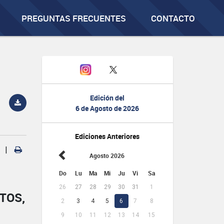
PREGUNTAS FRECUENTES
CONTACTO
Edición del
6 de Agosto de 2026
Ediciones Anteriores
|
Agosto 2026
Do
Lu
Ma
Mi
Ju
Vi
Sa
26
27
28
29
30
31
1
TOS,
2
3
4
5
6
7
8
9
10
11
12
13
14
15