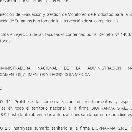
 Sanitaria jurisdiccional, a sus efectos.
irección de Evaluación y Gestión de Monitoreo de Productos para la S
ción de Sumarios han tomado la intervención de su competencia.
ctúa en ejercicio de las facultades conferidas por el Decreto Nº 1490
torias.
MINISTRADORA NACIONAL DE LA ADMINISTRACIÓN NA
ICAMENTOS, ALIMENTOS Y TECNOLOGÍA MÉDICA
:
O 1°: Prohíbese la comercialización de medicamentos y especi
ales en todo el territorio nacional a la firma BIOPHARMA S.R.L., 
-9, hasta tanto obtenga las autorizaciones sanitarias correspondientes
O 2º: Instrúyase sumario sanitario a la firma BIOPHARMA S.R.L., 