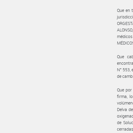
Que en t
jurisdi
ORGESTA
ALONSO, 
médico
MÉDICOS
Que cab
encontr
N° 553, 
de cambi
Que por 
firma, l
volúmene
Delva de
oxigenad
de Soluc
cerrada