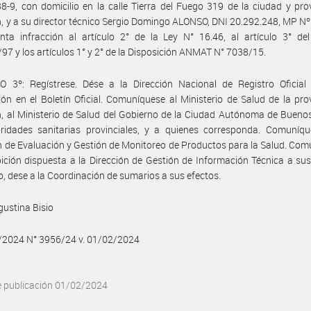
-9, con domicilio en la calle Tierra del Fuego 319 de la ciudad y pro
 y a su director técnico Sergio Domingo ALONSO, DNI 20.292.248, MP Nº
nta infracción al artículo 2° de la Ley N° 16.46, al artículo 3° de
97 y los artículos 1° y 2° de la Disposición ANMAT N° 7038/15.
O 3º: Regístrese. Dése a la Dirección Nacional de Registro Oficial
ión en el Boletín Oficial. Comuníquese al Ministerio de Salud de la pro
 al Ministerio de Salud del Gobierno de la Ciudad Autónoma de Buenos
oridades sanitarias provinciales, y a quienes corresponda. Comuníqu
n de Evaluación y Gestión de Monitoreo de Productos para la Salud. Co
bición dispuesta a la Dirección de Gestión de Información Técnica a sus
, dese a la Coordinación de sumarios a sus efectos.
gustina Bisio
2/2024 N° 3956/24 v. 01/02/2024
e publicación 01/02/2024