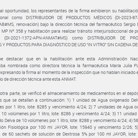
al oportunidad, los representantes de la firma exhibieron su habilitació
ccional como DISTRIBUIDOR DE PRODUCTOS MÉDICOS (DI-2023-87
B#MS, renovación) bajo la dirección técnica del farmacéutico Sergio
MP Nº 358 y habilitación para realizar tránsito interjurisdiccional de 
s (DI-2021-1372-APN-ANMAT#MS) como DISTRIBUIDOR DE PR
 Y PRODUCTOS PARA DIAGNÓSTICO DE USO “IN VITRO” SIN CADENA DE 
e destacar que en la habilitación ante esta Administración Nac
aba nombrada como directora técnica la farmacéutica María Julia 
expresando la firma al momento de la inspección que no habían iniciado e
o de dirección técnica ante esta ANMAT.
otra parte, se verificó el almacenamiento de medicamentos en el depós
os que se detallan a continuación: 1) 1 unidad de Agua oxigenado De
s por 1 litro, lote: 8285 y vencimiento 4/24; 2) 7 unidades de Agua 
 10 volúmenes por 1 litro, lote: 8286 y vencimiento 4/24; 3) 11 unida
o Delva de 10 volúmenes por 1 litro, lote: 8288 y vencimiento 4/24; 4) 5
ión Fisiológica por 100 mI JAYOR, lote: 15940 y vencimiento 2/26; 5
s de 60 sachets de solución de Dextrosa 5% por 100 ml JAYOR, lote: