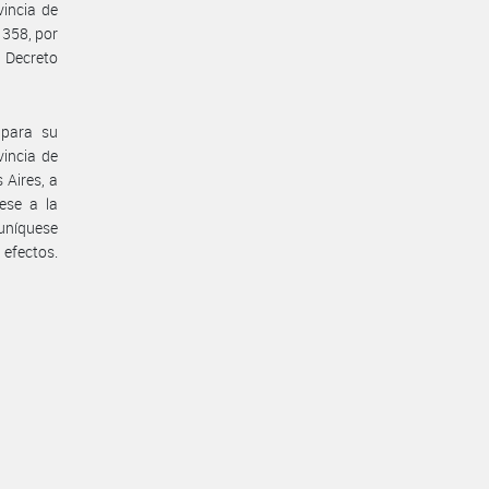
vincia de
 358, por
l Decreto
 para su
vincia de
 Aires, a
ese a la
muníquese
 efectos.