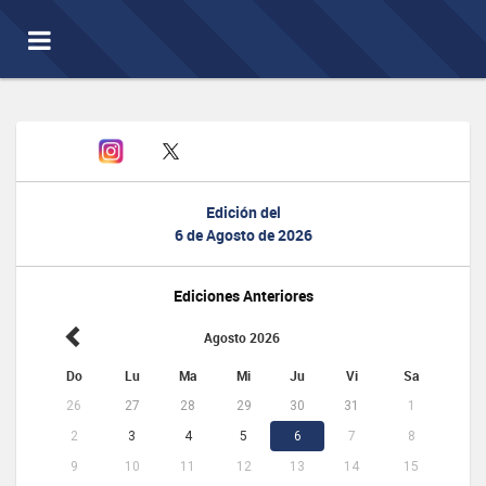
Toggle
navigation
Edición del
6 de Agosto de 2026
Ediciones Anteriores
Agosto 2026
Do
Lu
Ma
Mi
Ju
Vi
Sa
26
27
28
29
30
31
1
2
3
4
5
6
7
8
9
10
11
12
13
14
15