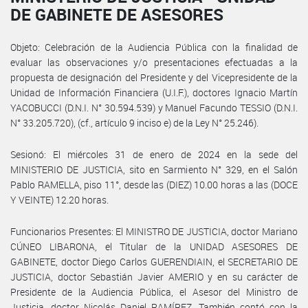
DE GABINETE DE ASESORES
Objeto: Celebración de la Audiencia Pública con la finalidad de
evaluar las observaciones y/o presentaciones efectuadas a la
propuesta de designación del Presidente y del Vicepresidente de la
Unidad de Información Financiera (U.I.F.), doctores Ignacio Martín
YACOBUCCI (D.N.I. N° 30.594.539) y Manuel Facundo TESSIO (D.N.I.
N° 33.205.720), (cf., artículo 9 inciso e) de la Ley N° 25.246).
Sesionó: El miércoles 31 de enero de 2024 en la sede del
MINISTERIO DE JUSTICIA, sito en Sarmiento N° 329, en el Salón
Pablo RAMELLA, piso 11°, desde las (DIEZ) 10.00 horas a las (DOCE
Y VEINTE) 12.20 horas.
Funcionarios Presentes: El MINISTRO DE JUSTICIA, doctor Mariano
CÚNEO LIBARONA, el Titular de la UNIDAD ASESORES DE
GABINETE, doctor Diego Carlos GUERENDIAIN, el SECRETARIO DE
JUSTICIA, doctor Sebastián Javier AMERIO y en su carácter de
Presidente de la Audiencia Pública, el Asesor del Ministro de
Justicia, doctor Nicolás Daniel RAMÍREZ. También contó con la