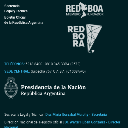
Secretaría
Legal y Técnica
Boletín Oficial
de la República Argentina
TELÉFONOS:
5218-8400 - 0810-345-BORA (2672)
SEDE CENTRAL:
Suipacha 767, C.A.B.A. (C1008AAO)
Secretaría Legal y Técnica |
Dra. María Ibarzabal Murphy - Secretaria
Dirección Nacional del Registro Oficial |
Dr. Walter Rubén Gonzalez - Director
Nacional