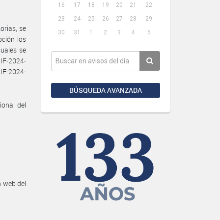
16
17
18
19
20
21
22
23
24
25
26
27
28
29
orias, se
30
31
1
2
3
4
5
pción los
uales se
IF-2024-
F-2024-
BÚSQUEDA AVANZADA
ional del
n web del