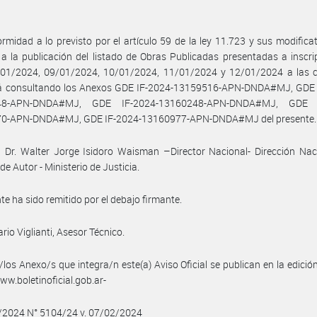
rmidad a lo previsto por el artículo 59 de la ley 11.723 y sus modificat
a la publicación del listado de Obras Publicadas presentadas a inscri
/01/2024, 09/01/2024, 10/01/2024, 11/01/2024 y 12/01/2024 a las c
á consultando los Anexos GDE IF-2024-13159516-APN-DNDA#MJ, GDE 
48-APN-DNDA#MJ, GDE IF-2024-13160248-APN-DNDA#MJ, GDE I
0-APN-DNDA#MJ, GDE IF-2024-13160977-APN-DNDA#MJ del presente.
 Dr. Walter Jorge Isidoro Waisman –Director Nacional- Dirección Nac
de Autor - Ministerio de Justicia.
nte ha sido remitido por el debajo firmante.
rio Viglianti, Asesor Técnico.
/los Anexo/s que integra/n este(a) Aviso Oficial se publican en la edició
w.boletinoficial.gob.ar-
2/2024 N° 5104/24 v. 07/02/2024