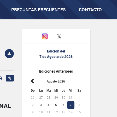
PREGUNTAS FRECUENTES
CONTACTO
Edición del
7 de Agosto de 2026
Ediciones Anteriores
Agosto 2026
Do
Lu
Ma
Mi
Ju
Vi
Sa
26
27
28
29
30
31
1
ONAL
2
3
4
5
6
7
8
9
10
11
12
13
14
15