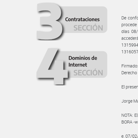
De confo
procede 
días 08
acceder
131599
1316057
Firmado:
Derecho 
El prese
Jorge Ma
NOTA: El
BORA -ww
e. 07/0