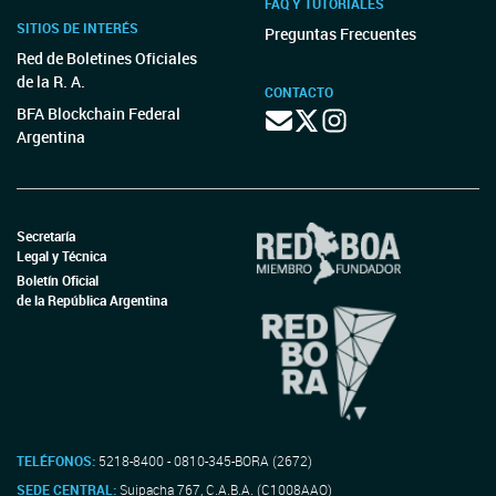
FAQ Y TUTORIALES
SITIOS DE INTERÉS
Preguntas Frecuentes
Red de Boletines Oficiales
de la R. A.
CONTACTO
BFA Blockchain Federal
Argentina
Secretaría
Legal y Técnica
Boletín Oficial
de la República Argentina
TELÉFONOS:
5218-8400 - 0810-345-BORA (2672)
SEDE CENTRAL:
Suipacha 767, C.A.B.A. (C1008AAO)