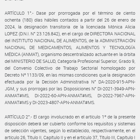
ARTÍCULO 1°.- Dase por prorrogada por el término de ciento
ochenta (180) días hábiles contados a partir del 26 de enero de
2024, la designación transitoria de la licenciada Mónica Alicia
LOPEZ (D.N.I. N° 23.126.842), en el cargo de DIRECTORA NACIONAL
del INSTITUTO NACIONAL DE ALIMENTOS, de la ADMINISTRACIÓN
NACIONAL DE MEDICAMENTOS, ALIMENTOS Y TECNOLOGÍA
MÉDICA (ANMAT), organismo descentralizado actuante en la órbita
del MINISTERIO DE SALUD, Categoría Profesional Superior, Grado 9,
del Convenio Colectivo de Trabajo Sectorial homologado por
Decreto Nº 1133/09, en las mismas condiciones que la designación
efectuada por la Decisión Administrativa N° DA-2020-915-APN-
JGM, y sus prorrogas por las Disposiciones N° DI-2021-3949-APN-
ANMAT#MS, DI-2022-60-APN-ANMAT#MS, DI-2022-7967-APN-
ANMAT#MS y DI-2023-4807-APN-ANMAT#MS.
ARTÍCULO 2°.- El cargo involucrado en el artículo 1º de la presente
disposición deberá ser cubierto conforme los requisitos y sistemas
de selección vigentes, según lo establecido, respectivamente, en el
artículo 26, Título II, Capítulo II y en el artículo 37, Título III, Capítulo I