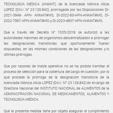
TECNOLOGÍA MÉDICA (ANMAT), de la licenciada Mónica Alicia
LOPEZ (D.N.I. N° 23.126.842), prorrogada por las Disposiciones DI-
2021-3949- APN- ANMAT#MS, DI-2022-60-APN-ANMAT#MS, DI-
2022-7967-APN-ANMAT#MS y DI-2023-4807-APN-ANMAT#MS.
Que a través del Decreto N° 1035/2018 se autorizó a las
autoridades máximas de organismos descentralizados a prorrogar
las designaciones transitorias que oportunamente fueran
dispuestas, en las mismas condiciones de las designaciones y/o
últimas prórrogas.
Que por razones de índole operativa no se ha podido tramitar el
proceso de selección para la cobertura del cargo en cuestión, por lo
que procede la prórroga de la designación transitoria de la
licenciada Mónica Alicia LOPEZ (D.N.I. N° 23.126.842) en el cargo de
Directora Nacional del INSTITUTO NACIONAL de ALIMENTOS de la
ADMINISTRACIÓN NACIONAL DE MEDICAMENTOS, ALIMENTOS Y
TECNOLOGÍA MÉDICA.
Que la presente medida tiene por objeto asegurar el cumplimiento