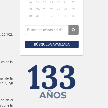
16
17
18
19
20
21
22
23
24
25
26
27
28
29
30
31
1
2
3
4
5
 26.102,
BÚSQUEDA AVANZADA
les de la
ial de la
TARÍA DE
ada en el
spone la