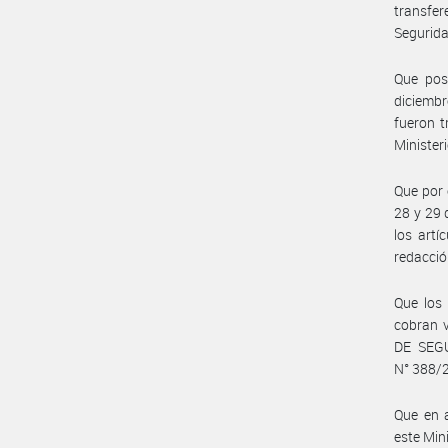
transfer
Segurid
Que pos
diciembr
fueron t
Minister
Que por 
28 y 29 
los artí
redacció
Que los 
cobran v
DE SEGU
N° 388/
Que en 
este Mini