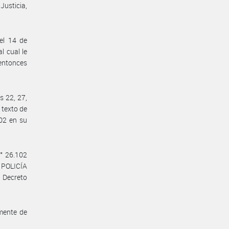
Justicia,
el 14 de
l cual le
 entonces
s 22, 27,
 texto de
102 en su
N° 26.102
a POLICÍA
 Decreto
mente de