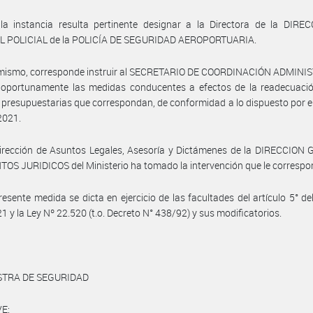
la instancia resulta pertinente designar a la Directora de la DIRE
 POLICIAL de la POLICÍA DE SEGURIDAD AEROPORTUARIA.
imismo, corresponde instruir al SECRETARIO DE COORDINACIÓN ADMINI
r oportunamente las medidas conducentes a efectos de la readecuació
 presupuestarias que correspondan, de conformidad a lo dispuesto por e
2021.
Dirección de Asuntos Legales, Asesoría y Dictámenes de la DIRECCION
OS JURIDICOS del Ministerio ha tomado la intervención que le correspo
resente medida se dicta en ejercicio de las facultades del artículo 5° de
1 y la Ley Nº 22.520 (t.o. Decreto N° 438/92) y sus modificatorios.
STRA DE SEGURIDAD
E: