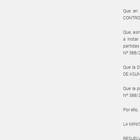
Que en 
CONTROL
Que, as
a insta
partidas
Nº 388/
Que la 
DE ASUNT
Que la p
Nº 388/2
Por ello,
LA MINI
RESUELV