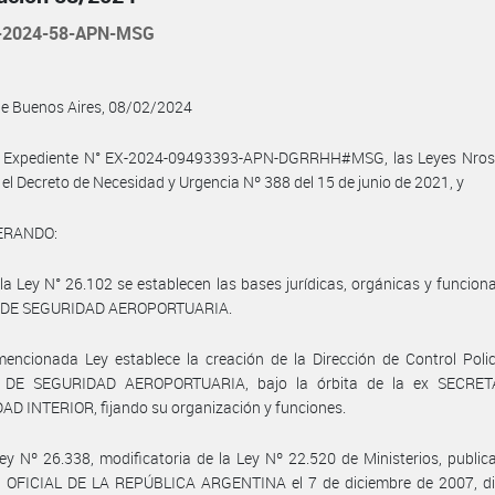
-2024-58-APN-MSG
de Buenos Aires, 08/02/2024
l Expediente N° EX-2024-09493393-APN-DGRRHH#MSG, las Leyes Nros.
 el Decreto de Necesidad y Urgencia Nº 388 del 15 de junio de 2021, y
ERANDO:
la Ley N° 26.102 se establecen las bases jurídicas, orgánicas y funciona
 DE SEGURIDAD AEROPORTUARIA.
encionada Ley establece la creación de la Dirección de Control Polic
 DE SEGURIDAD AEROPORTUARIA, bajo la órbita de la ex SECRE
D INTERIOR, fijando su organización y funciones.
ey Nº 26.338, modificatoria de la Ley Nº 22.520 de Ministerios, public
 OFICIAL DE LA REPÚBLICA ARGENTINA el 7 de diciembre de 2007, di