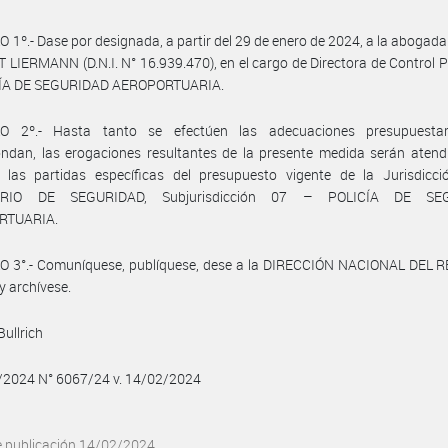
 1º.- Dase por designada, a partir del 29 de enero de 2024, a la abogada
LIERMANN (D.N.I. N° 16.939.470), en el cargo de Directora de Control Po
CÍA DE SEGURIDAD AEROPORTUARIA.
O 2º.- Hasta tanto se efectúen las adecuaciones presupuesta
ndan, las erogaciones resultantes de la presente medida serán atend
 las partidas específicas del presupuesto vigente de la Jurisdicc
ERIO DE SEGURIDAD, Subjurisdicción 07 – POLICÍA DE SE
RTUARIA.
O 3°.- Comuníquese, publíquese, dese a la DIRECCIÓN NACIONAL DEL 
y archívese.
Bullrich
2/2024 N° 6067/24 v. 14/02/2024
e publicación 14/02/2024