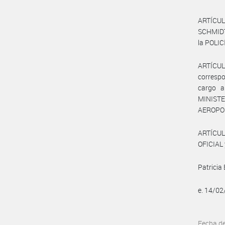
ARTÍCULO
SCHMIDT 
la POLI
ARTÍCUL
correspo
cargo a
MINIST
AEROPO
ARTÍCUL
OFICIAL 
Patricia 
e. 14/0
Fecha d