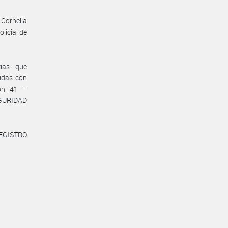
 Cornelia
licial de
rias que
idas con
ión 41 –
GURIDAD
REGISTRO