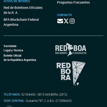
SITIOS DE INTERÉS
Preguntas Frecuentes
Red de Boletines Oficiales
de la R. A.
CONTACTO
BFA Blockchain Federal
Argentina
Secretaría
Legal y Técnica
Boletín Oficial
de la República Argentina
TELÉFONOS:
5218-8400 - 0810-345-BORA (2672)
SEDE CENTRAL:
Suipacha 767, C.A.B.A. (C1008AAO)