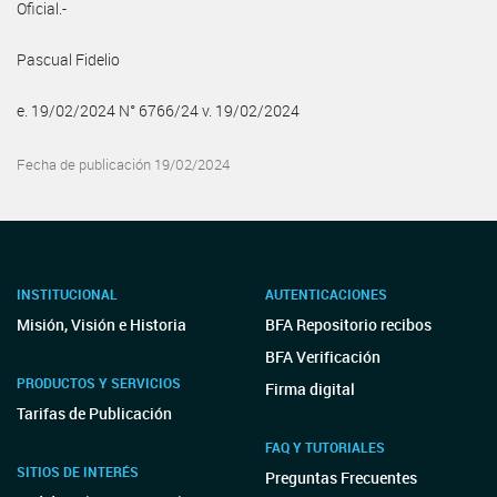
Oficial.-
Pascual Fidelio
e. 19/02/2024 N° 6766/24 v. 19/02/2024
Fecha de publicación 19/02/2024
INSTITUCIONAL
AUTENTICACIONES
Misión, Visión e Historia
BFA Repositorio recibos
BFA Verificación
PRODUCTOS Y SERVICIOS
Firma digital
Tarifas de Publicación
FAQ Y TUTORIALES
SITIOS DE INTERÉS
Preguntas Frecuentes