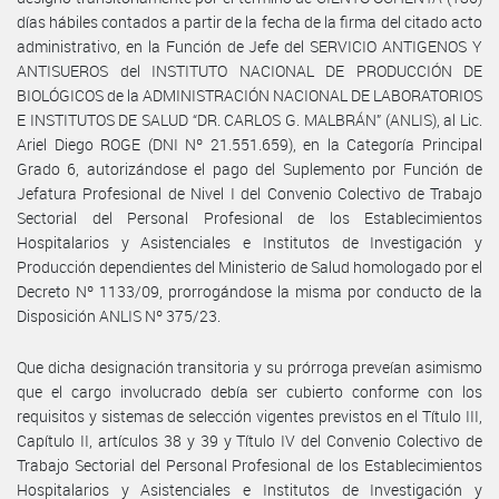
días hábiles contados a partir de la fecha de la firma del citado acto
administrativo, en la Función de Jefe del SERVICIO ANTIGENOS Y
ANTISUEROS del INSTITUTO NACIONAL DE PRODUCCIÓN DE
BIOLÓGICOS de la ADMINISTRACIÓN NACIONAL DE LABORATORIOS
E INSTITUTOS DE SALUD “DR. CARLOS G. MALBRÁN” (ANLIS), al Lic.
Ariel Diego ROGE (DNI Nº 21.551.659), en la Categoría Principal
Grado 6, autorizándose el pago del Suplemento por Función de
Jefatura Profesional de Nivel I del Convenio Colectivo de Trabajo
Sectorial del Personal Profesional de los Establecimientos
Hospitalarios y Asistenciales e Institutos de Investigación y
Producción dependientes del Ministerio de Salud homologado por el
Decreto Nº 1133/09, prorrogándose la misma por conducto de la
Disposición ANLIS Nº 375/23.
Que dicha designación transitoria y su prórroga preveían asimismo
que el cargo involucrado debía ser cubierto conforme con los
requisitos y sistemas de selección vigentes previstos en el Título III,
Capítulo II, artículos 38 y 39 y Título IV del Convenio Colectivo de
Trabajo Sectorial del Personal Profesional de los Establecimientos
Hospitalarios y Asistenciales e Institutos de Investigación y