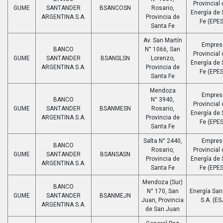
Provincial 
GUME
SANTANDER
BSANCOSN
Rosario,
Energía de 
ARGENTINA S.A.
Provincia de
Fe (EPES
Santa Fe
Av. San Martín
Empres
BANCO
N° 1066, San
Provincial 
GUME
SANTANDER
BSANSLSN
Lorenzo,
Energía de 
ARGENTINA S.A.
Provincia de
Fe (EPES
Santa Fe
Mendoza
Empres
BANCO
N° 3940,
Provincial 
GUME
SANTANDER
BSANMESN
Rosario,
Energía de 
ARGENTINA S.A.
Provincia de
Fe (EPES
Santa Fe
Salta N° 2440,
Empres
BANCO
Rosario,
Provincial 
GUME
SANTANDER
BSANSASN
Provincia de
Energía de 
ARGENTINA S.A.
Santa Fe
Fe (EPES
Mendoza (Sur)
BANCO
N° 170, San
Energía San
GUME
SANTANDER
BSANMEJN
Juan, Provincia
S.A. (ES
ARGENTINA S.A.
de San Juan