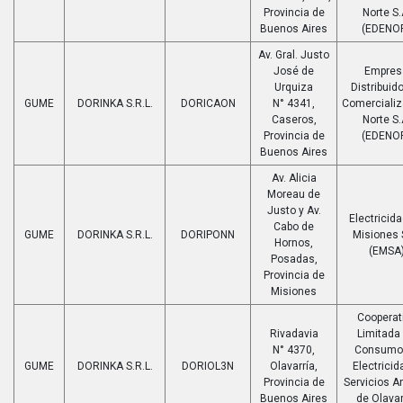
Provincia de
Norte S.
Buenos Aires
(EDENO
Av. Gral. Justo
José de
Empres
Urquiza
Distribuido
GUME
DORINKA S.R.L.
DORICAON
N° 4341,
Comerciali
Caseros,
Norte S.
Provincia de
(EDENO
Buenos Aires
Av. Alicia
Moreau de
Justo y Av.
Electricid
Cabo de
GUME
DORINKA S.R.L.
DORIPONN
Misiones 
Hornos,
(EMSA
Posadas,
Provincia de
Misiones
Cooperat
Rivadavia
Limitada
N° 4370,
Consumo
GUME
DORINKA S.R.L.
DORIOL3N
Olavarría,
Electricid
Provincia de
Servicios A
Buenos Aires
de Olavar