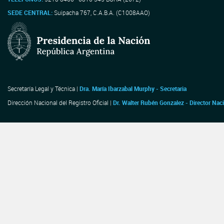
SEDE CENTRAL:
Suipacha 767, C.A.B.A. (C1008AAO)
Secretaría Legal y Técnica |
Dra. María Ibarzabal Murphy - Secretaria
Dirección Nacional del Registro Oficial |
Dr. Walter Rubén Gonzalez - Director Nac