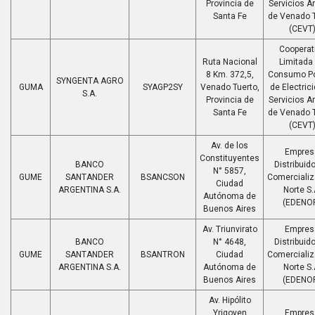
Provincia de
Servicios A
Santa Fe
de Venado T
(CEVT
Cooperat
Ruta Nacional
Limitada
8 Km. 372,5,
Consumo Po
SYNGENTA AGRO
GUMA
SYAGP2SY
Venado Tuerto,
de Electric
S.A.
Provincia de
Servicios A
Santa Fe
de Venado T
(CEVT
Av. de los
Empres
Constituyentes
BANCO
Distribuido
N° 5857,
GUME
SANTANDER
BSANCSON
Comerciali
Ciudad
ARGENTINA S.A.
Norte S.
Autónoma de
(EDENO
Buenos Aires
Av. Triunvirato
Empres
BANCO
N° 4648,
Distribuido
GUME
SANTANDER
BSANTRON
Ciudad
Comerciali
ARGENTINA S.A.
Autónoma de
Norte S.
Buenos Aires
(EDENO
Av. Hipólito
Yrigoyen
Empres