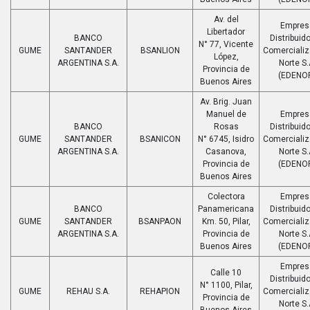
Av. del
Empres
Libertador
BANCO
Distribuido
N° 77, Vicente
GUME
SANTANDER
BSANLION
Comerciali
López,
ARGENTINA S.A.
Norte S.
Provincia de
(EDENO
Buenos Aires
Av. Brig. Juan
Manuel de
Empres
BANCO
Rosas
Distribuido
GUME
SANTANDER
BSANICON
N° 6745, Isidro
Comerciali
ARGENTINA S.A.
Casanova,
Norte S.
Provincia de
(EDENO
Buenos Aires
Colectora
Empres
BANCO
Panamericana
Distribuido
GUME
SANTANDER
BSANPAON
Km. 50, Pilar,
Comerciali
ARGENTINA S.A.
Provincia de
Norte S.
Buenos Aires
(EDENO
Empres
Calle 10
Distribuido
N° 1100, Pilar,
GUME
REHAU S.A.
REHAPION
Comerciali
Provincia de
Norte S.