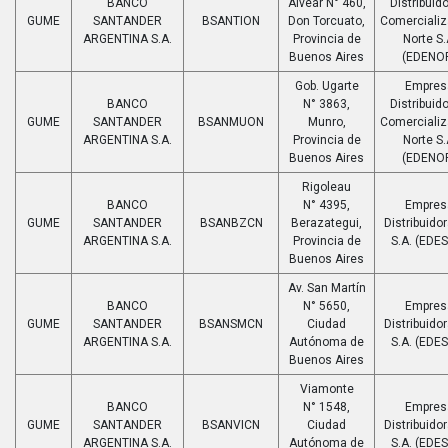
BANCO
Alvear N° 460,
Distribuido
GUME
SANTANDER
BSANTION
Don Torcuato,
Comerciali
ARGENTINA S.A.
Provincia de
Norte S.
Buenos Aires
(EDENO
Gob. Ugarte
Empres
BANCO
N° 3863,
Distribuido
GUME
SANTANDER
BSANMUON
Munro,
Comerciali
ARGENTINA S.A.
Provincia de
Norte S.
Buenos Aires
(EDENO
Rigoleau
BANCO
N° 4395,
Empres
GUME
SANTANDER
BSANBZCN
Berazategui,
Distribuido
ARGENTINA S.A.
Provincia de
S.A. (EDE
Buenos Aires
Av. San Martín
BANCO
N° 5650,
Empres
GUME
SANTANDER
BSANSMCN
Ciudad
Distribuido
ARGENTINA S.A.
Autónoma de
S.A. (EDE
Buenos Aires
Viamonte
BANCO
N° 1548,
Empres
GUME
SANTANDER
BSANVICN
Ciudad
Distribuido
ARGENTINA S.A.
Autónoma de
S.A. (EDE