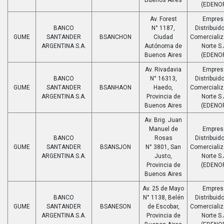
Buenos Aires
(EDENO
Av. Forest
Empres
BANCO
N° 1187,
Distribuido
GUME
SANTANDER
BSANCHON
Ciudad
Comerciali
ARGENTINA S.A.
Autónoma de
Norte S.
Buenos Aires
(EDENO
Av. Rivadavia
Empres
BANCO
N° 16313,
Distribuido
GUME
SANTANDER
BSANHAON
Haedo,
Comerciali
ARGENTINA S.A.
Provincia de
Norte S.
Buenos Aires
(EDENO
Av. Brig. Juan
Manuel de
Empres
BANCO
Rosas
Distribuido
GUME
SANTANDER
BSANSJON
N° 3801, San
Comerciali
ARGENTINA S.A.
Justo,
Norte S.
Provincia de
(EDENO
Buenos Aires
Av. 25 de Mayo
Empres
BANCO
N° 1138, Belén
Distribuido
GUME
SANTANDER
BSANESON
de Escobar,
Comerciali
ARGENTINA S.A.
Provincia de
Norte S.