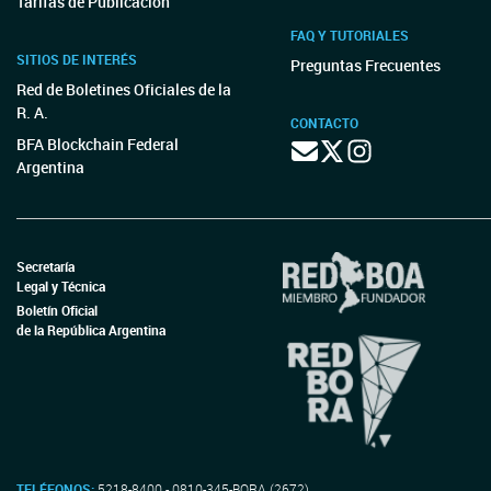
Tarifas de Publicación
FAQ Y TUTORIALES
SITIOS DE INTERÉS
Preguntas Frecuentes
Red de Boletines Oficiales de la
R. A.
CONTACTO
BFA Blockchain Federal
Argentina
Secretaría
Legal y Técnica
Boletín Oficial
de la República Argentina
TELÉFONOS:
5218-8400 - 0810-345-BORA (2672)