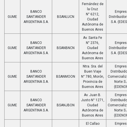
Fernández de
la Cruz
BANCO
Empres
N° 6212,
GUME
SANTANDER
BSANLUCN
Distribuido
Ciudad
ARGENTINA S.A.
S.A. (EDE
Autónoma de
Buenos Aires
Av. Santa Fe
BANCO
N° 2376,
Empres
GUME
SANTANDER
BSANBNCN
Ciudad
Distribuido
ARGENTINA S.A.
Autónoma de
S.A. (EDE
Buenos Aires
Ntra. Sra. del
Empres
BANCO
Buen Viaje
Distribuido
GUME
SANTANDER
BSANMOON
N° 780, Morón,
Comerciali
ARGENTINA S.A.
Provincia de
Norte S.
Buenos Aires
(EDENO
Av. Juan B.
Empres
BANCO
Justo N° 1271,
Distribuido
GUME
SANTANDER
BSANJBON
Ciudad
Comerciali
ARGENTINA S.A.
Autónoma de
Norte S.
Buenos Aires
(EDENO
El Callao
Empres