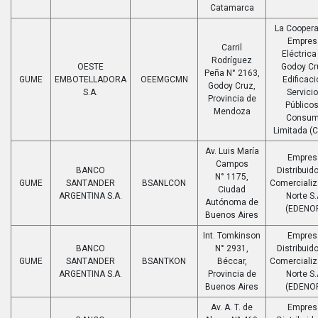
Catamarca
La Coopera
Empres
Carril
Eléctrica
Rodríguez
OESTE
Godoy Cr
Peña N° 2163,
GUME
EMBOTELLADORA
OEEMGCMN
Edificaci
Godoy Cruz,
S.A.
Servici
Provincia de
Públicos
Mendoza
Consu
Limitada (
Av. Luis María
Empres
Campos
BANCO
Distribuido
N° 1175,
GUME
SANTANDER
BSANLCON
Comerciali
Ciudad
ARGENTINA S.A.
Norte S.
Autónoma de
(EDENO
Buenos Aires
Int. Tomkinson
Empres
BANCO
N° 2931,
Distribuido
GUME
SANTANDER
BSANTKON
Béccar,
Comerciali
ARGENTINA S.A.
Provincia de
Norte S.
Buenos Aires
(EDENO
Av. A. T. de
Empres