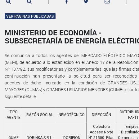
|
|
VER PÁGINAS PUBLICADAS
MINISTERIO DE ECONOMÍA -
SUBSECRETARÍA DE ENERGÍA ELÉCTRI
Se comunica a todos los agentes del MERCADO ELÉCTRICO MAYO
(MEM), de acuerdo a lo establecido en el Anexo 17 de la Resolución
Nº 137/92, sus modificatorias y complementarias, que las firmas cit
continuación han presentado la solicitud para ser reconocida
agentes de dicho mercado en la condición de GRANDES USU
MAYORES (GUMAs) y GRANDES USUARIOS MENORES (GUMEs), confor
siguiente detalle:
TIPO
DISTRIBUI
RAZÓN SOCIAL
NEMOTÉCNICO
DIRECCIÓN
AGENTE
PAFTT
Colectora
Empres
Acceso Norte
Distribuido
GUME
DORINKA S.R.L.
DORIPION
N° 51500, Pilar,
Comerciali