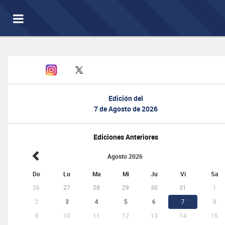
Toggle
navigation
Edición del
7 de Agosto de 2026
Ediciones Anteriores
Agosto 2026
Do
Lu
Ma
Mi
Ju
Vi
Sa
26
27
28
29
30
31
1
2
3
4
5
6
7
8
9
10
11
12
13
14
15