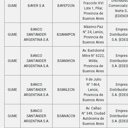
Distribuido
Fracción XVI
GUME
BAYER S.A.
BAYEP2ON
Comerciali
Lote 1, Pilar,
Norte S.
Provincia de
(EDENO
Buenos Aires
Máximo Paz
BANCO
Empres
N° 24, Lanús,
GUME
SANTANDER
BSANMPCN
Distribuido
Provincia de
ARGENTINA S.A.
S.A. (EDE
Buenos Aires
Av. Bartolomé
BANCO
Mitre N° 6222,
Empres
GUME
SANTANDER
BSANWICN
Wilde,
Distribuido
ARGENTINA S.A.
Provincia de
S.A. (EDE
Buenos Aires
9 de Julio
BANCO
N° 1464,
Empres
GUME
SANTANDER
BSANLECN
Lanús,
Distribuido
ARGENTINA S.A.
Provincia de
S.A. (EDE
Buenos Aires
Av. Callao
BANCO
Empres
N° 349, Ciudad
GUME
SANTANDER
BSANACCN
Distribuido
Autónoma de
ARGENTINA S.A.
S.A. (EDE
Buenos Aires