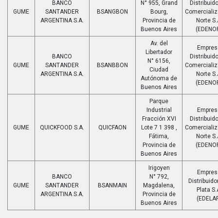
BANCO
N° 955, Grand
Distribuido
GUME
SANTANDER
BSANGBON
Bourg,
Comerciali
ARGENTINA S.A.
Provincia de
Norte S.
Buenos Aires
(EDENO
Av. del
Empres
Libertador
BANCO
Distribuido
N° 6156,
GUME
SANTANDER
BSANBBON
Comerciali
Ciudad
ARGENTINA S.A.
Norte S.
Autónoma de
(EDENO
Buenos Aires
Parque
Industrial
Empres
Fracción XVI
Distribuido
GUME
QUICKFOOD S.A.
QUICFAON
Lote 7 1 398 ,
Comerciali
Fátima,
Norte S.
Provincia de
(EDENO
Buenos Aires
Irigoyen
Empres
BANCO
N° 792,
Distribuido
GUME
SANTANDER
BSANMAIN
Magdalena,
Plata S.
ARGENTINA S.A.
Provincia de
(EDELA
Buenos Aires