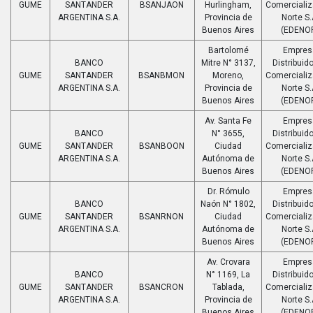
GUME
SANTANDER
BSANJAON
Hurlingham,
Comerciali
ARGENTINA S.A.
Provincia de
Norte S.
Buenos Aires
(EDENO
Bartolomé
Empres
BANCO
Mitre N° 3137,
Distribuido
GUME
SANTANDER
BSANBMON
Moreno,
Comerciali
ARGENTINA S.A.
Provincia de
Norte S.
Buenos Aires
(EDENO
Av. Santa Fe
Empres
BANCO
N° 3655,
Distribuido
GUME
SANTANDER
BSANBOON
Ciudad
Comerciali
ARGENTINA S.A.
Autónoma de
Norte S.
Buenos Aires
(EDENO
Dr. Rómulo
Empres
BANCO
Naón N° 1802,
Distribuido
GUME
SANTANDER
BSANRNON
Ciudad
Comerciali
ARGENTINA S.A.
Autónoma de
Norte S.
Buenos Aires
(EDENO
Av. Crovara
Empres
BANCO
N° 1169, La
Distribuido
GUME
SANTANDER
BSANCRON
Tablada,
Comerciali
ARGENTINA S.A.
Provincia de
Norte S.
Buenos Aires
(EDENO