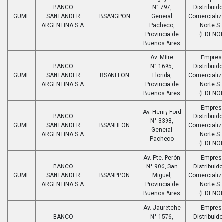
BANCO
N° 797,
Distribuido
GUME
SANTANDER
BSANGPON
General
Comerciali
ARGENTINA S.A.
Pacheco,
Norte S.
Provincia de
(EDENO
Buenos Aires
Av. Mitre
Empres
BANCO
N° 1695,
Distribuido
GUME
SANTANDER
BSANFLON
Florida,
Comerciali
ARGENTINA S.A.
Provincia de
Norte S.
Buenos Aires
(EDENO
Empres
Av. Henry Ford
BANCO
Distribuido
N° 3398,
GUME
SANTANDER
BSANHFON
Comerciali
General
ARGENTINA S.A.
Norte S.
Pacheco
(EDENO
Av. Pte. Perón
Empres
BANCO
N° 906, San
Distribuido
GUME
SANTANDER
BSANPPON
Miguel,
Comerciali
ARGENTINA S.A.
Provincia de
Norte S.
Buenos Aires
(EDENO
Av. Jauretche
Empres
BANCO
N° 1576,
Distribuido