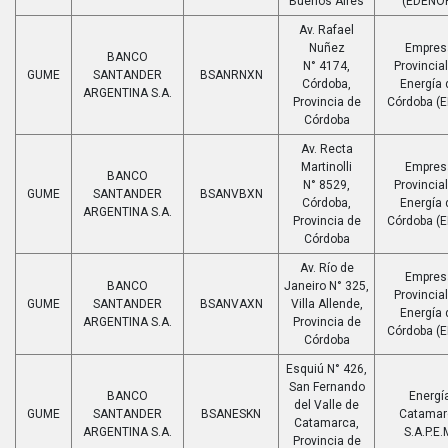
Buenos Aires
(EDENO
Av. Rafael
Nuñez
Empres
BANCO
N° 4174,
Provincia
GUME
SANTANDER
BSANRNXN
Córdoba,
Energía 
ARGENTINA S.A.
Provincia de
Córdoba (E
Córdoba
Av. Recta
Martinolli
Empres
BANCO
N° 8529,
Provincia
GUME
SANTANDER
BSANVBXN
Córdoba,
Energía 
ARGENTINA S.A.
Provincia de
Córdoba (E
Córdoba
Av. Río de
Empres
BANCO
Janeiro N° 325,
Provincia
GUME
SANTANDER
BSANVAXN
Villa Allende,
Energía 
ARGENTINA S.A.
Provincia de
Córdoba (E
Córdoba
Esquiú N° 426,
San Fernando
BANCO
Energí
del Valle de
GUME
SANTANDER
BSANESKN
Catamar
Catamarca,
ARGENTINA S.A.
S.A.P.E.
Provincia de