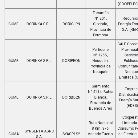
(COOPELEC
Tucumán
N° 201,
Recurso
GUME
DORINKA S.R.L.
DORICLPN
Clorinda,
Energía Fo
Provincia de
S.A. (REF
Formosa
CALF Cooper
Perticone
Provincia
N° 1255,
Servici
GUME
DORINKA S.R.L.
DORIPEQN
Neuquén,
Públicos
Provincia del
Comunitari
Neuquén
Neuqué
Limitada (
Sarmiento
Empres
N° 4114, Bahía
Distribuido
GUME
DORINKA S.R.L.
DORIBB2N
Blanca,
Energía Sur
Provincia de
(EDES)
Buenos Aires
Cooperat
Ruta Nacional
Limitada
8 Km. 376,
Consumo Po
SYNGENTA AGRO
GUMA
SYAGP1SY
Venado Tuerto,
de Electric
S.A.