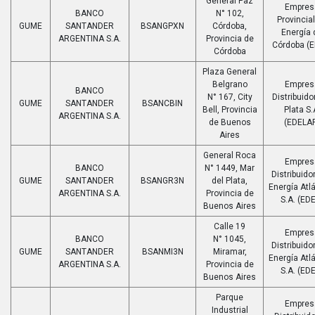
General Paz
Empres
BANCO
N° 102,
Provincia
GUME
SANTANDER
BSANGPXN
Córdoba,
Energía 
ARGENTINA S.A.
Provincia de
Córdoba (E
Córdoba
Plaza General
Belgrano
Empres
BANCO
N° 167, City
Distribuido
GUME
SANTANDER
BSANCBIN
Bell, Provincia
Plata S.
ARGENTINA S.A.
de Buenos
(EDELA
Aires
General Roca
Empres
BANCO
N° 1449, Mar
Distribuido
GUME
SANTANDER
BSANGR3N
del Plata,
Energía Atl
ARGENTINA S.A.
Provincia de
S.A. (ED
Buenos Aires
Calle 19
Empres
BANCO
N° 1045,
Distribuido
GUME
SANTANDER
BSANMI3N
Miramar,
Energía Atl
ARGENTINA S.A.
Provincia de
S.A. (ED
Buenos Aires
Parque
Empres
Industrial