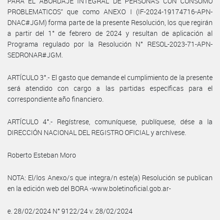
PARA EL ABORDAJE INTEGRAL DE PERSONAS CON CONSUMO
PROBLEMATICOS” que como ANEXO I (IF-2024-19174716-APN-
DNAC#JGM) forma parte de la presente Resolución, los que regirán
a partir del 1° de febrero de 2024 y resultan de aplicación al
Programa regulado por la Resolución N° RESOL-2023-71-APN-
SEDRONAR#JGM.
ARTÍCULO 3°.- El gasto que demande el cumplimiento de la presente
será atendido con cargo a las partidas específicas para el
correspondiente año financiero.
ARTÍCULO 4°.- Regístrese, comuníquese, publíquese, dése a la
DIRECCIÓN NACIONAL DEL REGISTRO OFICIAL y archívese.
Roberto Esteban Moro
NOTA: El/los Anexo/s que integra/n este(a) Resolución se publican
en la edición web del BORA -www.boletinoficial.gob.ar-
e. 28/02/2024 N° 9122/24 v. 28/02/2024