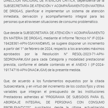
DIRECCIÓN NACIONAL DE ATENCIÓN CRÍTICA, dependiente de la
SUBSECRETARÍA DE ATENCIÓN Y ACOMPAÑAMIENTO EN MATERIA
DE DROGAS, planificar e implementar un sistema de atención
inmediata, derivación y acompañamiento integral para las
personas que atraviesen situaciones de consumo problemático.
Que desde la SUBSECRETARÍA DE ATENCIÓN Y ACOMPAÑAMIENTO
EN MATERIA DE DROGAS, mediante el Informe Técnico N° IF-2024-
19428361-APN-SSAYAMD#MS, se sugiere disponer un incremento
a partir del 1° de febrero de 2024, respecto a los aranceles máximos
aprobados por la Resolución N° RESOL-2023-71-APN-
SEDRONAR#JGM para cada Categoría y modalidad prestacional
prevista, conforme el detalle contenido en el ANEXO I (IF-2024-
19174716-APN-DNAC#JGM) de la presente medida.
Que, de acuerdo a los fundamentos expuestos por la citada
Subsecretaría, y en virtud del incremento de los costos fijos y otras
variables que integran el presupuesto de las Instituciones
Prestadoras adheridas al “PROGRAMA DE SUBSIDIOS PARA EL
ABORDAJE INTEGRAL DE PERSONAS CON CONSUMO
PROBLEMATICOS”, suscitados desde la última actualización