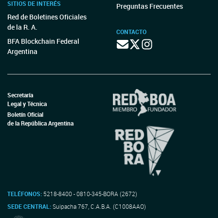
SITIOS DE INTERÉS
Preguntas Frecuentes
Red de Boletines Oficiales
de la R. A.
CONTACTO
BFA Blockchain Federal
Argentina
Secretaría
Legal y Técnica
Boletín Oficial
de la República Argentina
TELÉFONOS:
5218-8400 - 0810-345-BORA (2672)
SEDE CENTRAL:
Suipacha 767, C.A.B.A. (C1008AAO)