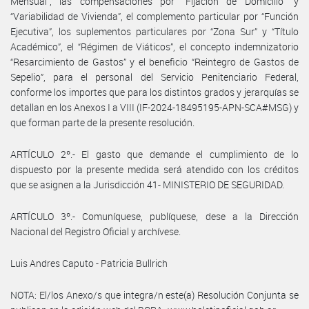
Mensual”, las compensaciones por “Fijación de Domicilio” y
“Variabilidad de Vivienda”, el complemento particular por “Función
Ejecutiva”, los suplementos particulares por “Zona Sur” y “Título
Académico”, el “Régimen de Viáticos”, el concepto indemnizatorio
“Resarcimiento de Gastos” y el beneficio “Reintegro de Gastos de
Sepelio”, para el personal del Servicio Penitenciario Federal,
conforme los importes que para los distintos grados y jerarquías se
detallan en los Anexos I a VIII (IF-2024-18495195-APN-SCA#MSG) y
que forman parte de la presente resolución.
ARTÍCULO 2º.- El gasto que demande el cumplimiento de lo
dispuesto por la presente medida será atendido con los créditos
que se asignen a la Jurisdicción 41- MINISTERIO DE SEGURIDAD.
ARTÍCULO 3º.- Comuníquese, publíquese, dese a la Dirección
Nacional del Registro Oficial y archívese.
Luis Andres Caputo - Patricia Bullrich
NOTA: El/los Anexo/s que integra/n este(a) Resolución Conjunta se