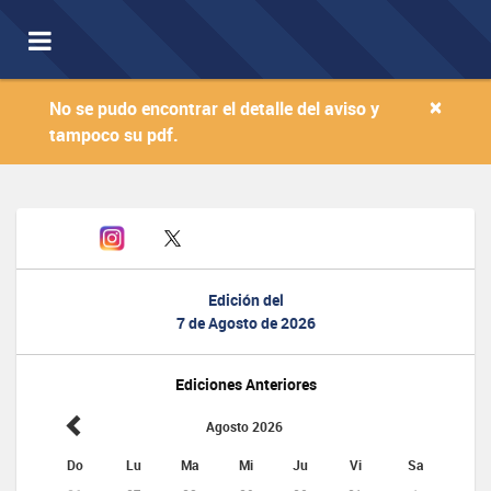
Toggle
navigation
×
No se pudo encontrar el detalle del aviso y
tampoco su pdf.
Edición del
7 de Agosto de 2026
Ediciones Anteriores
Agosto 2026
Do
Lu
Ma
Mi
Ju
Vi
Sa