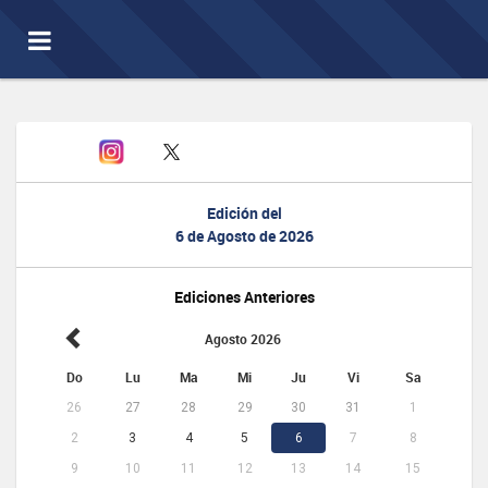
Toggle
navigation
Edición del
6 de Agosto de 2026
Ediciones Anteriores
Agosto 2026
Do
Lu
Ma
Mi
Ju
Vi
Sa
26
27
28
29
30
31
1
2
3
4
5
6
7
8
9
10
11
12
13
14
15