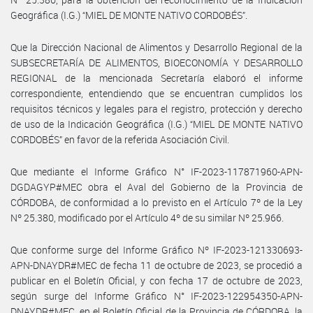
Geográfica (I.G.) “MIEL DE MONTE NATIVO CORDOBÉS”.
Que la Dirección Nacional de Alimentos y Desarrollo Regional de la
SUBSECRETARÍA DE ALIMENTOS, BIOECONOMÍA Y DESARROLLO
REGIONAL de la mencionada Secretaría elaboró el informe
correspondiente, entendiendo que se encuentran cumplidos los
requisitos técnicos y legales para el registro, protección y derecho
de uso de la Indicación Geográfica (I.G.) “MIEL DE MONTE NATIVO
CORDOBÉS” en favor de la referida Asociación Civil.
Que mediante el Informe Gráfico N° IF-2023-117871960-APN-
DGDAGYP#MEC obra el Aval del Gobierno de la Provincia de
CÓRDOBA, de conformidad a lo previsto en el Artículo 7º de la Ley
Nº 25.380, modificado por el Artículo 4º de su similar Nº 25.966.
Que conforme surge del Informe Gráfico Nº IF-2023-121330693-
APN-DNAYDR#MEC de fecha 11 de octubre de 2023, se procedió a
publicar en el Boletín Oficial, y con fecha 17 de octubre de 2023,
según surge del Informe Gráfico N° IF-2023-122954350-APN-
DNAYDR#MEC, en el Boletín Oficial de la Provincia de CÓRDOBA, la