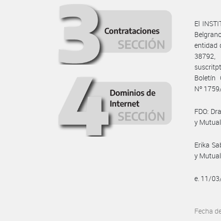
El INST
Belgrano
entidad
38792,
suscritp
Boletín
Nº 1759/
FDO: Dra
y Mutual
Erika Sa
y Mutual
e. 11/0
Fecha d