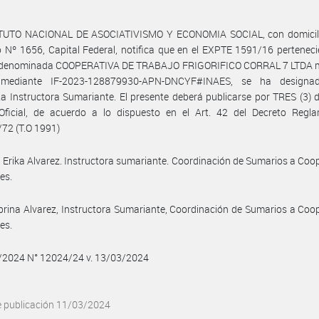
ITUTO NACIONAL DE ASOCIATIVISMO Y ECONOMIA SOCIAL, con domicili
 Nº 1656, Capital Federal, notifica que en el EXPTE 1591/16 perteneci
 denominada COOPERATIVA DE TRABAJO FRIGORIFICO CORRAL 7 LTDA m
 mediante IF-2023-128879930-APN-DNCYF#INAES, se ha designa
ta Instructora Sumariante. El presente deberá publicarse por TRES (3) d
 Oficial, de acuerdo a lo dispuesto en el Art. 42 del Decreto Regla
72 (T.O 1991)
 Erika Alvarez. Instructora sumariante. Coordinación de Sumarios a Coo
es.
brina Alvarez, Instructora Sumariante, Coordinación de Sumarios a Coo
es.
3/2024 N° 12024/24 v. 13/03/2024
e publicación 11/03/2024