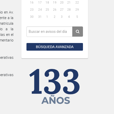
16
17
18
19
20
21
22
23
24
25
26
27
28
29
o en Av.
30
31
1
2
3
4
5
ente a la
atricula
do a la
ías en el
mentario
BÚSQUEDA AVANZADA
perativas
perativas