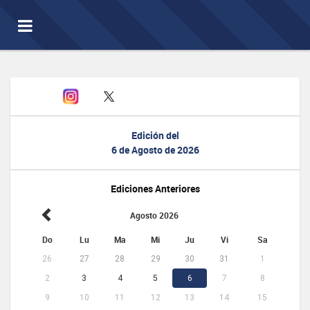
Toggle
navigation
Edición del
6 de Agosto de 2026
Ediciones Anteriores
Agosto 2026
Do
Lu
Ma
Mi
Ju
Vi
Sa
26
27
28
29
30
31
1
2
3
4
5
6
7
8
9
10
11
12
13
14
15